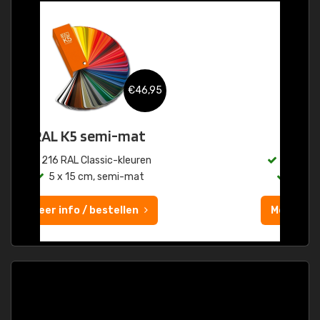
€46,95
RAL K5 glans
215 RAL Classic-kleuren
5 x 15 cm, glanzend
Meer info / bestellen