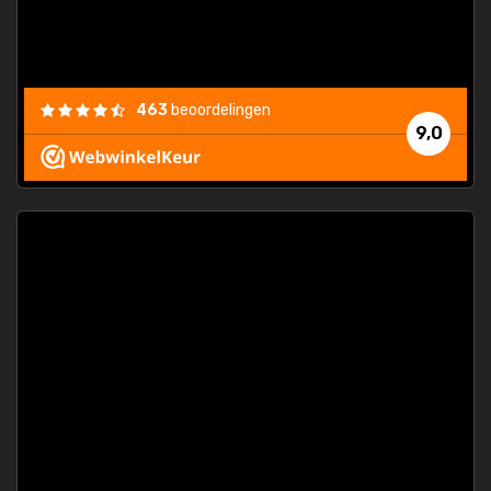
463
beoordelingen
9,0