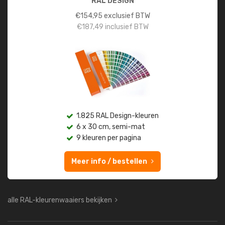
RAL DESIGN
€
154,95
exclusief BTW
€
187,49
inclusief BTW
1.825 RAL Design-kleuren
6 x 30 cm, semi-mat
9 kleuren per pagina
Meer info / bestellen
alle RAL-kleurenwaaiers bekijken