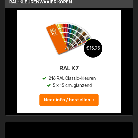
RAL-KLEURENWAAIER KOPEN
€15,95
RAL K7
216 RAL Classic-kleuren
5 x 15 cm, glanzend
Meer info / bestellen