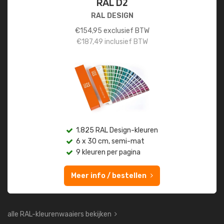
RAL D2
RAL DESIGN
€
154,95
exclusief BTW
€
187,49
inclusief BTW
1.825 RAL Design-kleuren
6 x 30 cm, semi-mat
9 kleuren per pagina
Meer info / bestellen
alle RAL-kleurenwaaiers bekijken