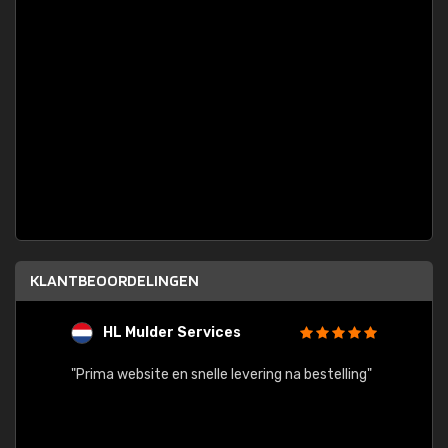
KLANTBEOORDELINGEN
HL Mulder Services
T
"
"Prima website en snelle levering na bestelling"
"Alles