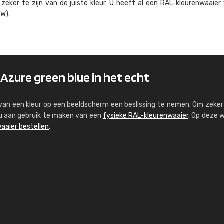
eker te zijn van de juiste kleur. U heeft al een RAL-kleuren­waaier
Kambier BV
W).
"Super snelle service en zeer betaal
 Azure green blue in het echt
s van een kleur op een beeldscherm een beslissing te nemen. Om zeker 
e u aan gebruik te maken van een
fysieke RAL-kleurenwaaier
. Op deze 
aaier bestellen
.