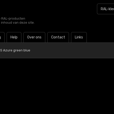
le RAL-producten
e inhoud van deze site.
g
Help
Over ons
Contact
Links
5 Azure green blue