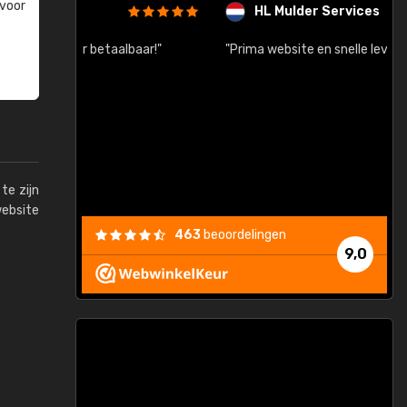
 voor
HL Mulder Services
baar!"
"Prima website en snelle levering na bestelling"
"
te zijn
website
463
beoordelingen
9,0