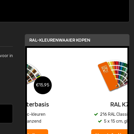
RAL-KLEURENWAAIER KOPEN
voor in
,95
€15,95
sis
RAL K7
en
216 RAL Classic-kleuren
5 x 15 cm, glanzend