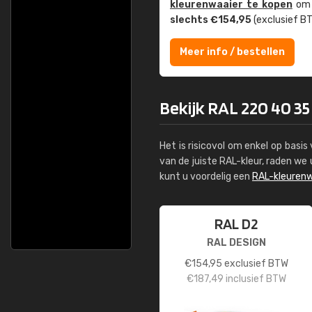
kleuren­waaier te kopen
om z
slechts €154,95
(exclusief BT
Meer info / bestellen
Bekijk RAL 220 40 35
Het is risicovol om enkel op basi
van de juiste RAL-kleur, raden w
kunt u voordelig een
RAL-kleurenw
RAL D2
RAL DESIGN
€
154,95
exclusief BTW
€
187,49
inclusief BTW