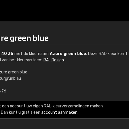
ure green blue
 40 35
met de kleurnaam
Azure green blue
. Deze RAL-kleur komt 
el van het kleursysteem
RAL Design
.
zure green blue
zurgrünblau
€15
4,76
RAL K7 op waterba
t een account uw eigen RAL-kleurverzamelingen maken.
216 RAL Classic-kleur
Dan kunt u gratis een
account aanmaken
.
5 x 15 cm, glanzend