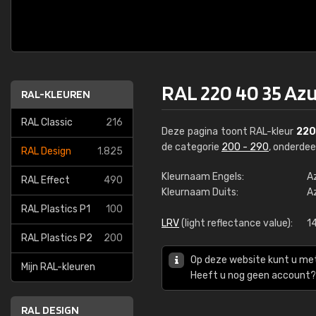
RAL 220 40 35 Az
RAL-KLEUREN
RAL Classic
216
Deze pagina toont RAL-kleur
220
de categorie
200 - 290
, onderde
RAL Design
1.825
Kleurnaam Engels:
A
RAL Effect
490
Kleurnaam Duits:
A
RAL Plastics P1
100
LRV
(light reflectance value):
1
RAL Plastics P2
200
Op deze website kunt u me
Mijn RAL-kleuren
Heeft u nog geen account? 
RAL DESIGN