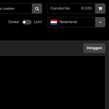
0
producten
€ 0,00
Donker
Licht
Nederlands
Inloggen