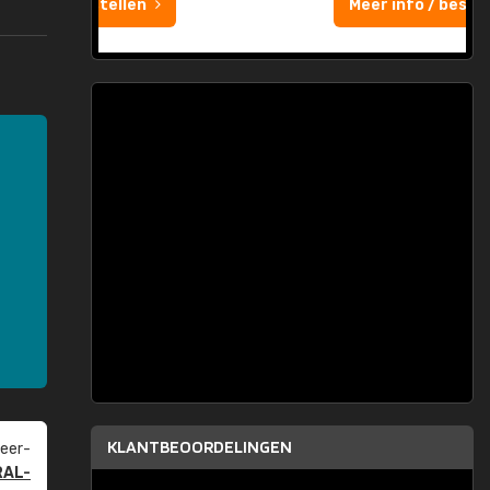
Meer info / bestellen
KLANTBEOORDELINGEN
eer­
RAL-