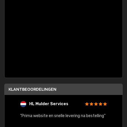
KLANTBEOORDELINGEN
HL Mulder Services
T
"
"Prima website en snelle levering na bestelling"
"Alles