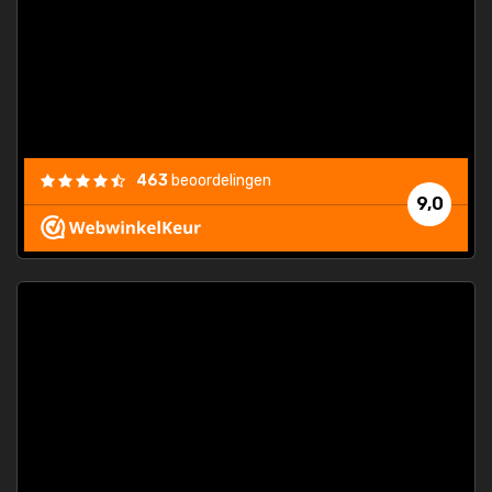
463
beoordelingen
9,0