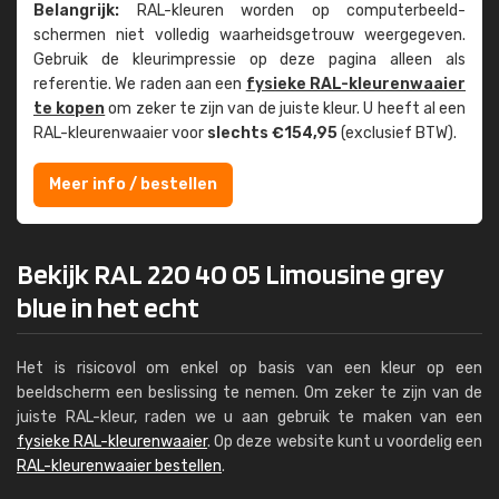
Belangrijk:
RAL-kleuren worden op computer­beeld­
schermen niet volledig waarheids­­getrouw weer­gegeven.
Gebruik de kleur­impressie op deze pagina alleen als
referentie. We raden aan een
fysieke RAL-kleuren­waaier
te kopen
om zeker te zijn van de juiste kleur. U heeft al een
RAL-kleuren­waaier voor
slechts €154,95
(exclusief BTW).
Meer info / bestellen
Bekijk RAL 220 40 05 Limousine grey
blue in het echt
Het is risicovol om enkel op basis van een kleur op een
beeldscherm een beslissing te nemen. Om zeker te zijn van de
juiste RAL-kleur, raden we u aan gebruik te maken van een
fysieke RAL-kleurenwaaier
. Op deze website kunt u voordelig een
RAL-kleurenwaaier bestellen
.