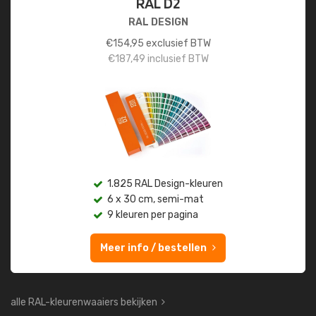
RAL D2
RAL DESIGN
€
154,95
exclusief BTW
€
187,49
inclusief BTW
1.825 RAL Design-kleuren
6 x 30 cm, semi-mat
9 kleuren per pagina
Meer info / bestellen
alle RAL-kleurenwaaiers bekijken