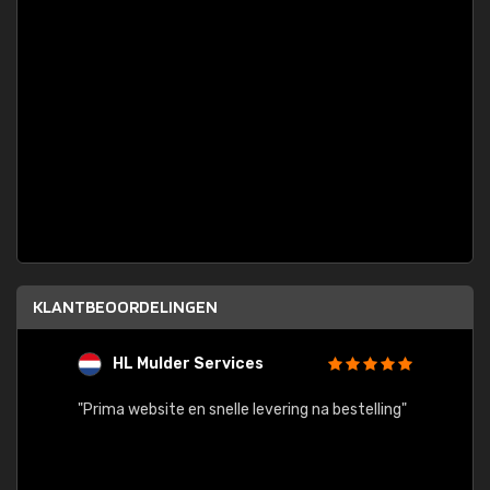
KLANTBEOORDELINGEN
HL Mulder Services
T
"
"Prima website en snelle levering na bestelling"
"Alles