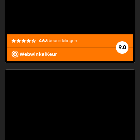
463
beoordelingen
9,0