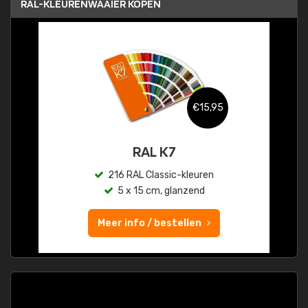
RAL-KLEURENWAAIER KOPEN
€15,95
RAL K7
216 RAL Classic-kleuren
5 x 15 cm, glanzend
Meer info / bestellen