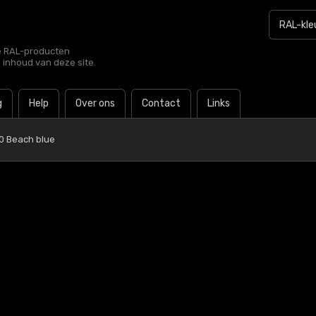
le RAL-producten
e inhoud van deze site.
g
Help
Over ons
Contact
Links
0 Beach blue