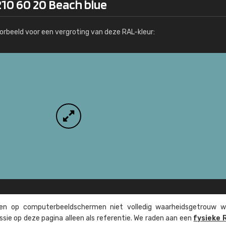
210 60 20 Beach blue
Meer info / bestellen
orbeeld voor een vergroting van deze RAL-kleur:
n op computer­beeld­schermen niet volledig waarheids­­getrouw w
ssie op deze pagina alleen als referentie. We raden aan een
fysieke 