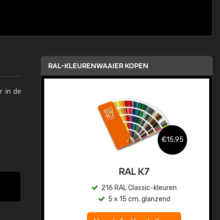
RAL-KLEURENWAAIER KOPEN
r in de
,95
€15,95
sis
RAL K7
en
216 RAL Classic-kleuren
5 x 15 cm, glanzend