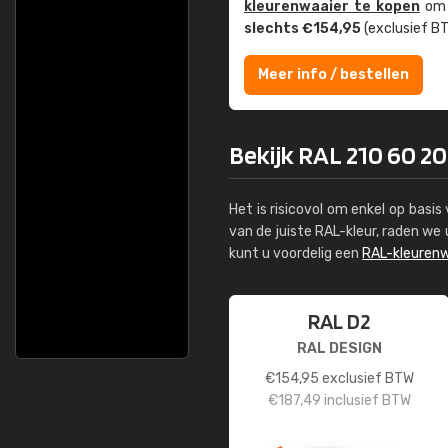
kleuren­waaier te kopen
om z
slechts €154,95
(exclusief BT
Meer info / bestellen
Bekijk RAL 210 60 20
Het is risicovol om enkel op basi
van de juiste RAL-kleur, raden w
kunt u voordelig een
RAL-kleurenw
RAL D2
RAL DESIGN
€
154,95
exclusief BTW
€
187,49
inclusief BTW