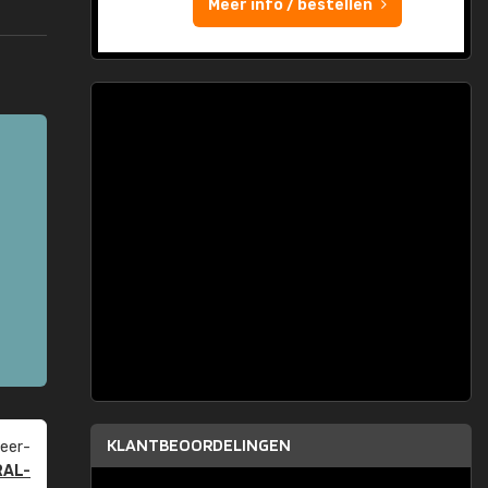
Meer info / bestellen
KLANTBEOORDELINGEN
eer­
RAL-