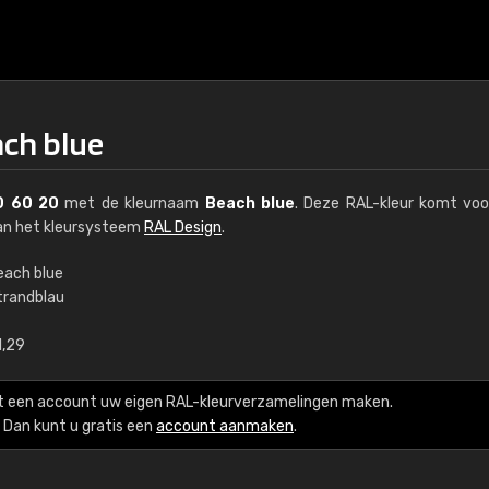
ach blue
0 60 20
met de kleurnaam
Beach blue
. Deze RAL-kleur komt voo
van het kleursysteem
RAL Design
.
each blue
trandblau
€15
1,29
RAL K7 op waterba
t een account uw eigen RAL-kleurverzamelingen maken.
216 RAL Classic-kleur
Dan kunt u gratis een
account aanmaken
.
5 x 15 cm, glanzend