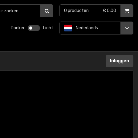
0
producten
€ 0,00
Donker
Licht
Nederlands
Inloggen