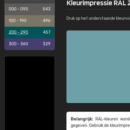
Kleurimpressie RAL 
000 - 095
543
Druk op het onderstaande kleurvo
100 - 190
496
200 - 290
457
300 - 360
329
Belangrijk:
RAL-kleuren worde
gegeven. Gebruik de kleur­impre