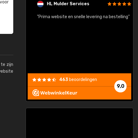
 voor
HL Mulder Services
baar!"
"Prima website en snelle levering na bestelling"
"
te zijn
website
463
beoordelingen
9,0