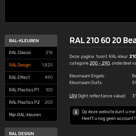
RAL 210 60 20 Be
RAL-KLEUREN
RAL Classic
216
Deze pagina toont RAL-kleur
21
categorie
200 - 290
, onderdeel 
RAL Design
1.825
Kleurnaam Engels:
B
RAL Effect
490
Kleurnaam Duits:
S
RAL Plastics P1
100
LRV
(light reflectance value):
3
RAL Plastics P2
200
Op deze website kunt u me
Mijn RAL-kleuren
Heeft u nog geen account? 
RAL DESIGN