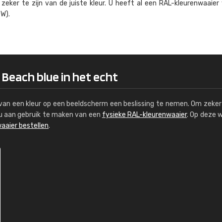
eker te zijn van de juiste kleur. U heeft al een RAL-kleuren­waaier
Kambier BV
W).
"Super snelle service en zeer betaal
 Beach blue in het echt
s van een kleur op een beeldscherm een beslissing te nemen. Om zeker 
e u aan gebruik te maken van een
fysieke RAL-kleurenwaaier
. Op deze 
aaier bestellen
.