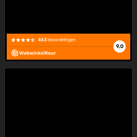
463
beoordelingen
9,0