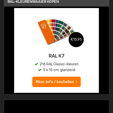
RAL-KLEURENWAAIER KOPEN
€15,95
RAL K7
216 RAL Classic-kleuren
5 x 15 cm, glanzend
Meer info / bestellen