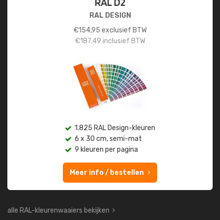
RAL D2
RAL DESIGN
€
154,95
exclusief BTW
€
187,49
inclusief BTW
1.825 RAL Design-kleuren
6 x 30 cm, semi-mat
9 kleuren per pagina
Meer info / bestellen
alle RAL-kleurenwaaiers bekijken