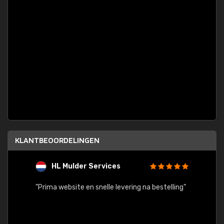
KLANTBEOORDELINGEN
HL Mulder Services
T
"
"Prima website en snelle levering na bestelling"
"Alles