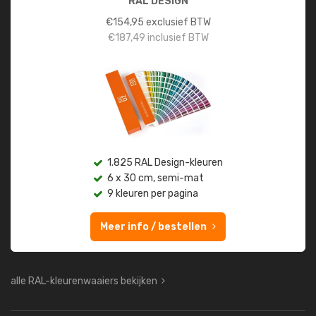
RAL DESIGN
€
154,95
exclusief BTW
€
187,49
inclusief BTW
1.825 RAL Design-kleuren
6 x 30 cm, semi-mat
9 kleuren per pagina
Meer info / bestellen
alle RAL-kleurenwaaiers bekijken