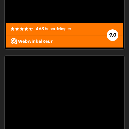
463
beoordelingen
9,0