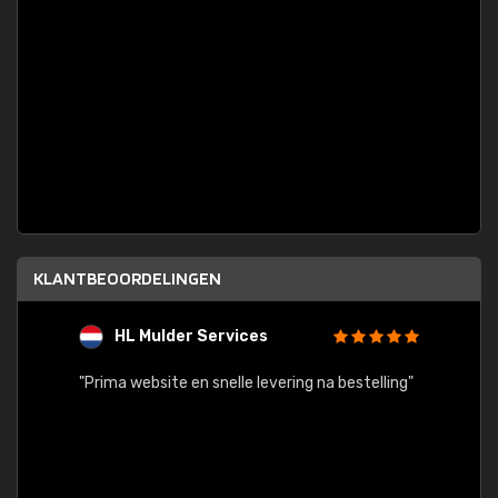
KLANTBEOORDELINGEN
HL Mulder Services
T
"
"Prima website en snelle levering na bestelling"
"Alles