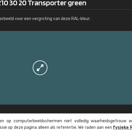
210 30 20 Transporter green
Meer info / bestellen
orbeeld voor een vergroting van deze RAL-kleur:
n op computer­beeld­schermen niet volledig waarheids­­getrouw w
ssie op deze pagina alleen als referentie. We raden aan een
fysieke 