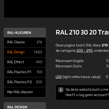
RAL 210 30 20 Tr
RAL-KLEUREN
RAL Classic
216
Deze pagina toont RAL-kleur
210
de categorie
200 - 290
, onderde
RAL Design
1.825
Kleurnaam Engels:
T
RAL Effect
490
Kleurnaam Duits:
T
RAL Plastics P1
100
LRV
(light reflectance value):
9
RAL Plastics P2
200
Op deze website kunt u me
Mijn RAL-kleuren
Heeft u nog geen account? 
RAL DESIGN