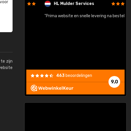
 voor
HL Mulder Services
baar!"
"Prima website en snelle levering na bestelling"
"
te zijn
website
463
beoordelingen
9,0