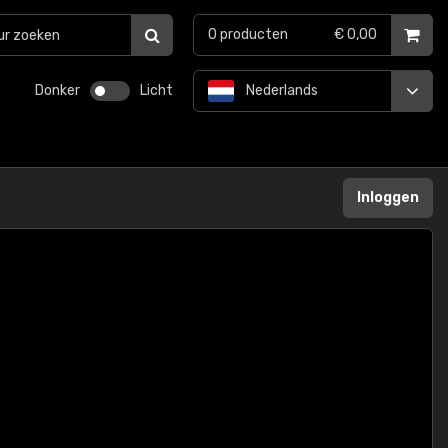
0
producten
€ 0,00
Donker
Licht
Nederlands
Inloggen