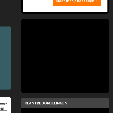
Meer info / bestellen
KLANTBEOORDELINGEN
eer­
RAL-