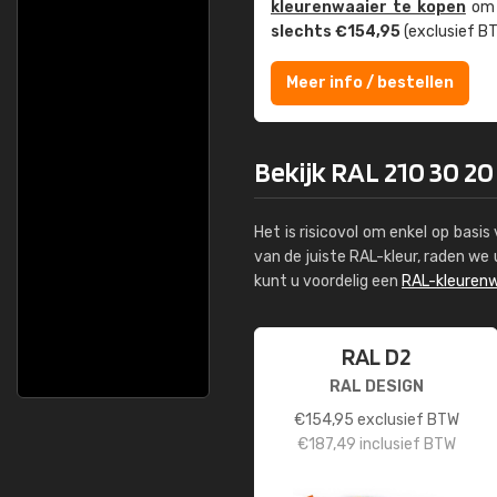
kleuren­waaier te kopen
om z
slechts €154,95
(exclusief BT
Meer info / bestellen
Bekijk RAL 210 30 20
Het is risicovol om enkel op basi
van de juiste RAL-kleur, raden w
kunt u voordelig een
RAL-kleurenw
RAL D2
RAL DESIGN
€
154,95
exclusief BTW
€
187,49
inclusief BTW