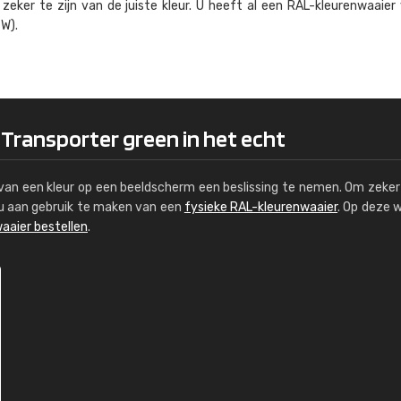
eker te zijn van de juiste kleur. U heeft al een RAL-kleuren­waaier
Kambier BV
W).
"Super snelle service en zeer betaal
 Transporter green in het echt
s van een kleur op een beeldscherm een beslissing te nemen. Om zeker 
e u aan gebruik te maken van een
fysieke RAL-kleurenwaaier
. Op deze 
aaier bestellen
.