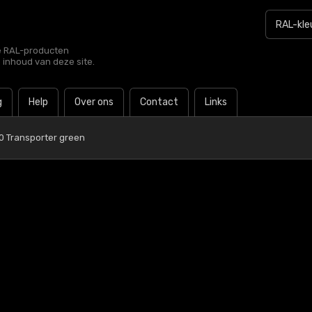
le RAL-producten
e inhoud van deze site.
g
Help
Over ons
Contact
Links
0 Transporter green