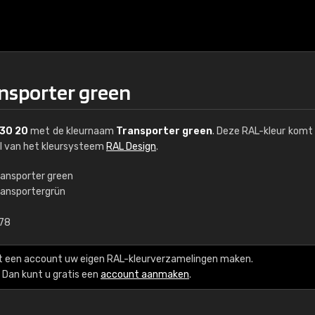
ansporter green
 30 20
met de kleurnaam
Transporter green
. Deze RAL-kleur komt 
el van het kleursysteem
RAL Design
.
ransporter green
ransportergrün
€15
,78
RAL K7 op waterba
t een account uw eigen RAL-kleurverzamelingen maken.
216 RAL Classic-kleur
Dan kunt u gratis een
account aanmaken
.
5 x 15 cm, glanzend