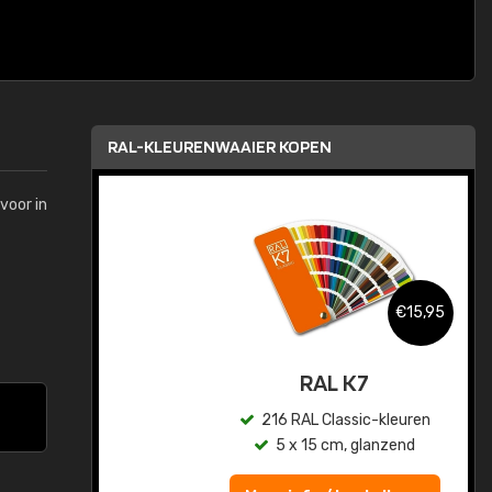
RAL-KLEURENWAAIER KOPEN
voor in
,95
€15,95
sis
RAL K7
en
216 RAL Classic-kleuren
5 x 15 cm, glanzend