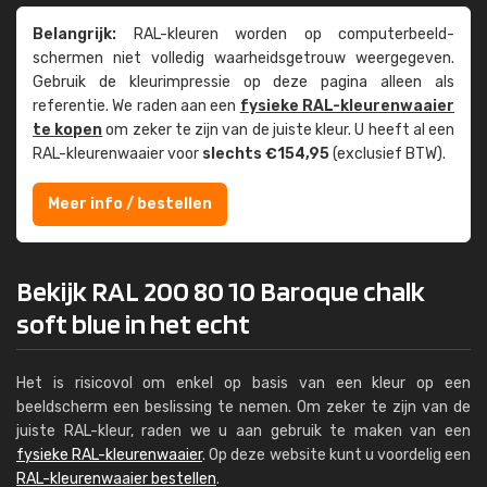
Belangrijk:
RAL-kleuren worden op computer­beeld­
schermen niet volledig waarheids­­getrouw weer­gegeven.
Gebruik de kleur­impressie op deze pagina alleen als
referentie. We raden aan een
fysieke RAL-kleuren­waaier
te kopen
om zeker te zijn van de juiste kleur. U heeft al een
RAL-kleuren­waaier voor
slechts €154,95
(exclusief BTW).
Meer info / bestellen
Bekijk RAL 200 80 10 Baroque chalk
soft blue in het echt
Het is risicovol om enkel op basis van een kleur op een
beeldscherm een beslissing te nemen. Om zeker te zijn van de
juiste RAL-kleur, raden we u aan gebruik te maken van een
fysieke RAL-kleurenwaaier
. Op deze website kunt u voordelig een
RAL-kleurenwaaier bestellen
.