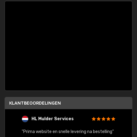
KLANTBEOORDELINGEN
HL Mulder Services
T
"
"Prima website en snelle levering na bestelling"
"Alles