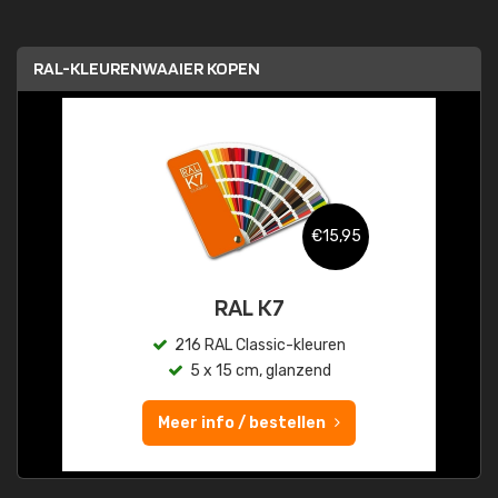
RAL-KLEURENWAAIER KOPEN
€15,95
RAL K7
216 RAL Classic-kleuren
5 x 15 cm, glanzend
Meer info / bestellen