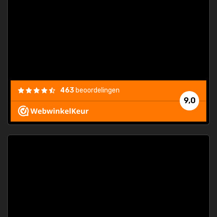
463
beoordelingen
9,0