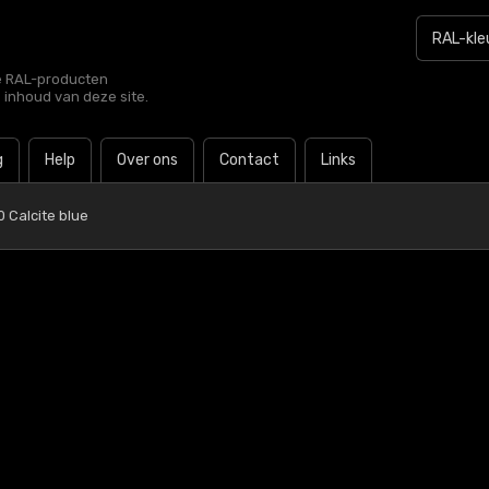
le RAL-producten
e inhoud van deze site.
g
Help
Over ons
Contact
Links
0 Calcite blue