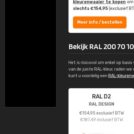
kleuren­waaier te kopen
om z
slechts €154,95
(exclusief BT
Meer info / bestellen
Bekijk RAL 200 70 10 
Het is risicovol om enkel op basi
van de juiste RAL-kleur, raden w
kunt u voordelig een
RAL-kleurenw
RAL D2
RAL DESIGN
€
154,95
exclusief BTW
€
187,49
inclusief BTW