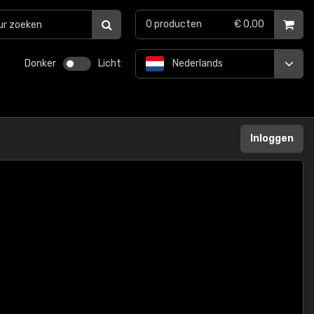
0
producten
€ 0,00
Donker
Licht
Nederlands
Inloggen