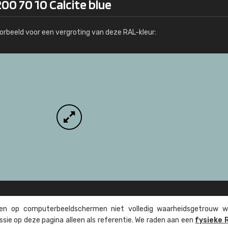
00 70 10 Calcite blue
Meer info / bestellen
orbeeld voor een vergroting van deze RAL-kleur:
n op computer­beeld­schermen niet volledig waarheids­­getrouw w
ssie op deze pagina alleen als referentie. We raden aan een
fysieke 