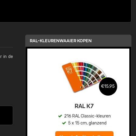
RAL-KLEURENWAAIER KOPEN
r in de
,95
€15,95
sis
RAL K7
en
216 RAL Classic-kleuren
5 x 15 cm, glanzend