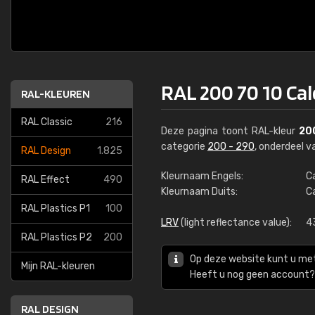
RAL 200 70 10 Cal
RAL-KLEUREN
RAL Classic
216
Deze pagina toont RAL-kleur
20
categorie
200 - 290
, onderdeel 
RAL Design
1.825
Kleurnaam Engels:
Ca
RAL Effect
490
Kleurnaam Duits:
Ca
RAL Plastics P1
100
LRV
(light reflectance value):
4
RAL Plastics P2
200
Op deze website kunt u me
Mijn RAL-kleuren
Heeft u nog geen account? 
RAL DESIGN