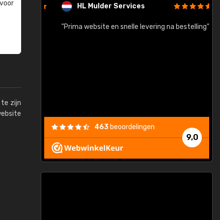
 voor
HL Mulder Services
baar!"
"Prima website en snelle levering na bestelling"
"
te zijn
website
463
beoordelingen
9,0