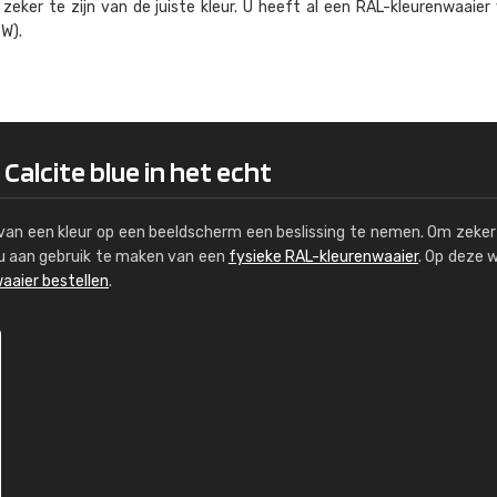
eker te zijn van de juiste kleur. U heeft al een RAL-kleuren­waaier
Kambier BV
W).
"Super snelle service en zeer betaal
Calcite blue in het echt
s van een kleur op een beeldscherm een beslissing te nemen. Om zeker 
e u aan gebruik te maken van een
fysieke RAL-kleurenwaaier
. Op deze 
aaier bestellen
.