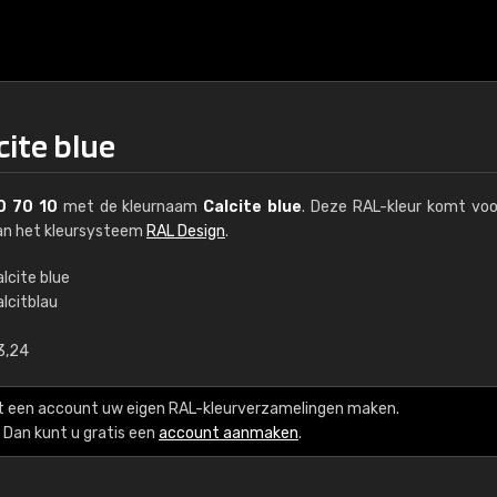
cite blue
0 70 10
met de kleurnaam
Calcite blue
. Deze RAL-kleur komt voo
van het kleursysteem
RAL Design
.
lcite blue
lcitblau
€15
3,24
RAL K7 op waterba
t een account uw eigen RAL-kleurverzamelingen maken.
216 RAL Classic-kleur
Dan kunt u gratis een
account aanmaken
.
5 x 15 cm, glanzend