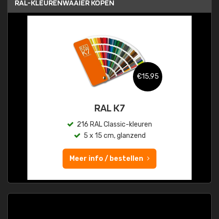
RAL-KLEURENWAAIER KOPEN
€15,95
RAL K7
216 RAL Classic-kleuren
5 x 15 cm, glanzend
Meer info / bestellen