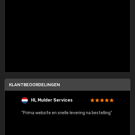
KLANTBEOORDELINGEN
HL Mulder Services
T
"
"Prima website en snelle levering na bestelling"
"Alles