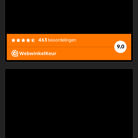
463
beoordelingen
9,0