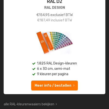
RAL D2
RAL DESIGN
€
154,95
exclusief BTW
€
187,49
inclusief BTW
1.825 RAL Design-kleuren
6 x 30 cm, semi-mat
9 kleuren per pagina
Meer info / bestellen
alle RAL-kleurenwaaiers bekijken