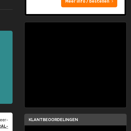
Meer info / bestellen
KLANTBEOORDELINGEN
eer­
RAL-