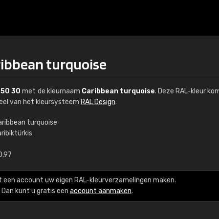
ribbean turquoise
 50 30
met de kleurnaam
Caribbean turquoise
. Deze RAL-kleur ko
deel van het kleursysteem
RAL Design
.
aribbean turquoise
ribiktürkis
€15
0,97
RAL K7 op waterba
t een account uw eigen RAL-kleurverzamelingen maken.
216 RAL Classic-kleur
Dan kunt u gratis een
account aanmaken
.
5 x 15 cm, glanzend