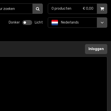
0
producten
€ 0,00
Donker
Licht
Nederlands
Inloggen