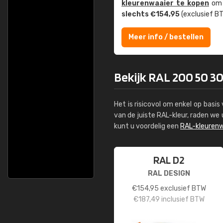
kleuren­waaier te kopen
om z
slechts €154,95
(exclusief BT
Meer info / bestellen
Bekijk RAL 200 50 30
Het is risicovol om enkel op basi
van de juiste RAL-kleur, raden w
kunt u voordelig een
RAL-kleurenw
RAL D2
RAL DESIGN
€
154,95
exclusief BTW
€
187,49
inclusief BTW