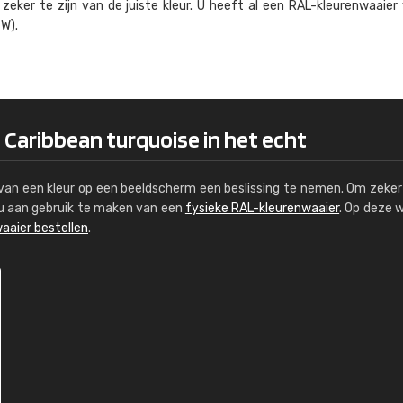
eker te zijn van de juiste kleur. U heeft al een RAL-kleuren­waaier
Kambier BV
W).
"Super snelle service en zeer betaal
 Caribbean turquoise in het echt
s van een kleur op een beeldscherm een beslissing te nemen. Om zeker 
e u aan gebruik te maken van een
fysieke RAL-kleurenwaaier
. Op deze 
aaier bestellen
.