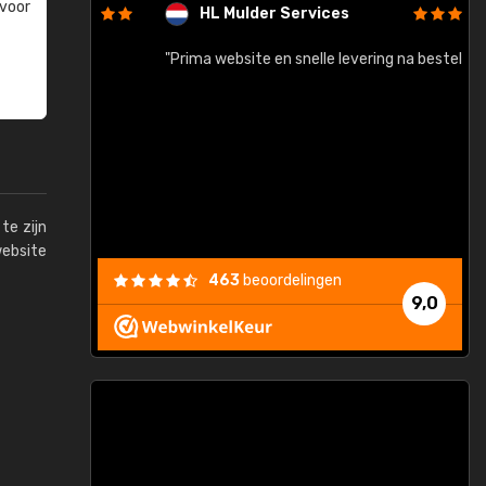
 voor
HL Mulder Services
baar!"
"Prima website en snelle levering na bestelling"
"
te zijn
website
463
beoordelingen
9,0