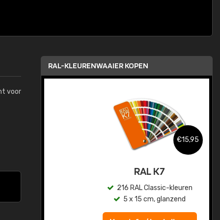
RAL-KLEURENWAAIER KOPEN
mt voor
,95
€15,95
sis
RAL K7
en
216 RAL Classic-kleuren
5 x 15 cm, glanzend