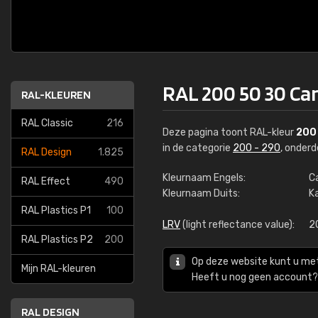
RAL 200 50 30 Ca
RAL-KLEUREN
RAL Classic
216
Deze pagina toont RAL-kleur
200
in de categorie
200 - 290
, onder
RAL Design
1.825
Kleurnaam Engels:
C
RAL Effect
490
Kleurnaam Duits:
Ka
RAL Plastics P1
100
LRV
(light reflectance value):
2
RAL Plastics P2
200
Op deze website kunt u me
Mijn RAL-kleuren
Heeft u nog geen account? 
RAL DESIGN