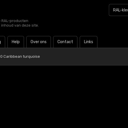
le RAL-producten
e inhoud van deze site.
g
Help
Over ons
Contact
Links
0 Caribbean turquoise