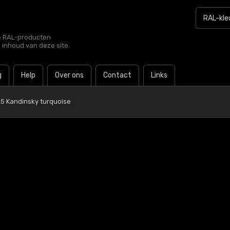
le RAL-producten
e inhoud van deze site.
g
Help
Over ons
Contact
Links
5 Kandinsky turquoise