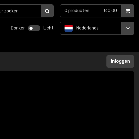
0
producten
€ 0,00
Donker
Licht
Nederlands
Inloggen