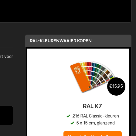
RAL-KLEURENWAAIER KOPEN
mt voor
,95
€15,95
sis
RAL K7
en
216 RAL Classic-kleuren
5 x 15 cm, glanzend