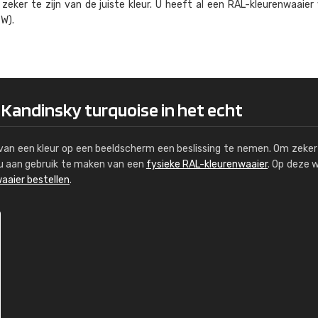
eker te zijn van de juiste kleur. U heeft al een RAL-kleuren­waaier
Kambier BV
W).
"Super snelle service en zeer betaal
 Kandinsky turquoise in het echt
s van een kleur op een beeldscherm een beslissing te nemen. Om zeker 
e u aan gebruik te maken van een
fysieke RAL-kleurenwaaier
. Op deze 
aaier bestellen
.