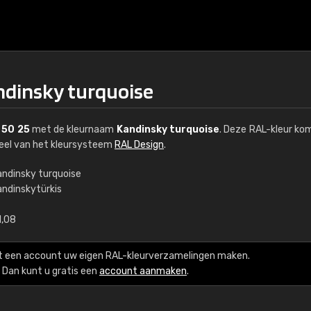
ndinsky turquoise
 50 25
met de kleurnaam
Kandinsky turquoise
. Deze RAL-kleur ko
deel van het kleursysteem
RAL Design
.
andinsky turquoise
andinskytürkis
€15
1,08
RAL K7 op waterba
t een account uw eigen RAL-kleurverzamelingen maken.
216 RAL Classic-kleur
Dan kunt u gratis een
account aanmaken
.
5 x 15 cm, glanzend