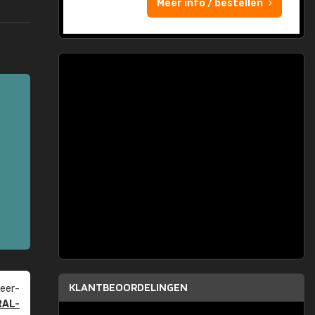
Meer info / bestellen
KLANTBEOORDELINGEN
eer­
RAL-