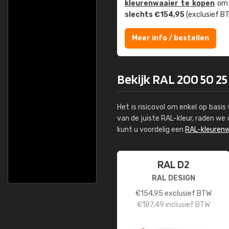
kleuren­waaier te kopen
om z
slechts €154,95
(exclusief BT
Meer info / bestellen
Bekijk RAL 200 50 25
Het is risicovol om enkel op basi
van de juiste RAL-kleur, raden w
kunt u voordelig een
RAL-kleurenw
RAL D2
RAL DESIGN
€
154,95
exclusief BTW
€
187,49
inclusief BTW