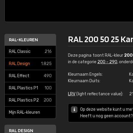
RAL 200 50 25 Ka
RAL-KLEUREN
RAL Classic
216
Deze pagina toont RAL-kleur
200
in de categorie
200 - 290
, onder
RAL Design
1.825
Kleurnaam Engels:
K
RAL Effect
490
Kleurnaam Duits:
K
RAL Plastics P1
100
LRV
(light reflectance value):
2
RAL Plastics P2
200
Op deze website kunt u me
Mijn RAL-kleuren
Heeft u nog geen account? 
RAL DESIGN