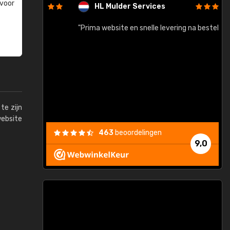
 voor
HL Mulder Services
baar!"
"Prima website en snelle levering na bestelling"
"
te zijn
website
463
beoordelingen
9,0