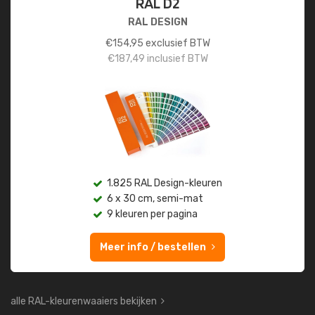
RAL D2
RAL DESIGN
€
154,95
exclusief BTW
€
187,49
inclusief BTW
1.825 RAL Design-kleuren
6 x 30 cm, semi-mat
9 kleuren per pagina
Meer info / bestellen
alle RAL-kleurenwaaiers bekijken