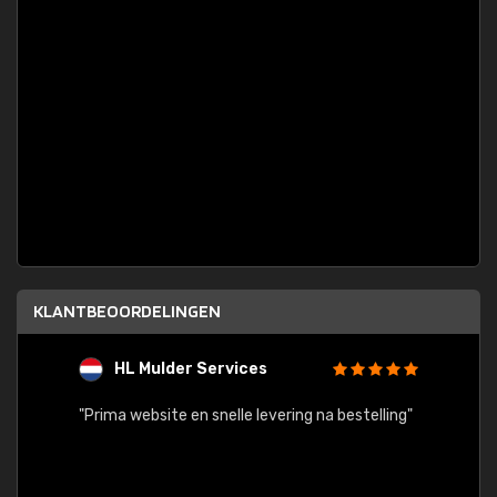
KLANTBEOORDELINGEN
HL Mulder Services
T
"
"Prima website en snelle levering na bestelling"
"Alles