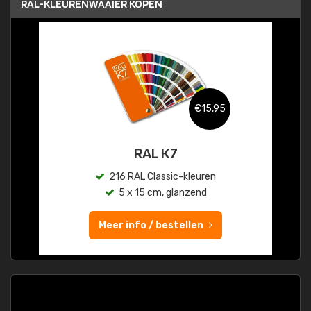
RAL-KLEURENWAAIER KOPEN
€15,95
RAL K7
216 RAL Classic-kleuren
5 x 15 cm, glanzend
Meer info / bestellen