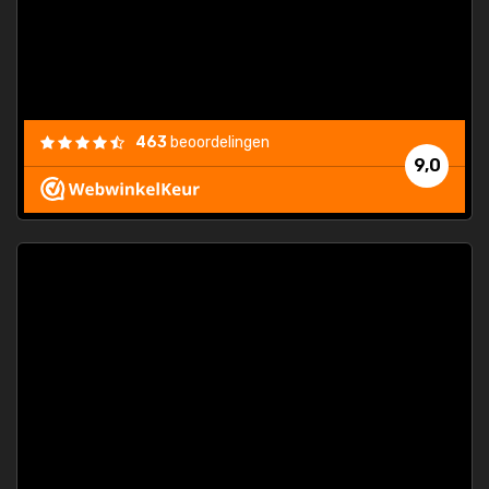
463
beoordelingen
9,0