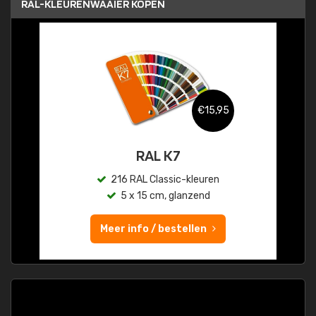
RAL-KLEURENWAAIER KOPEN
€15,95
RAL K7
216 RAL Classic-kleuren
5 x 15 cm, glanzend
Meer info / bestellen