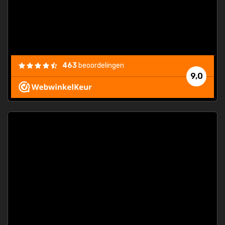
463
beoordelingen
9,0