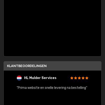
KLANTBEOORDELINGEN
HL Mulder Services
T
"
"Prima website en snelle levering na bestelling"
"Alles