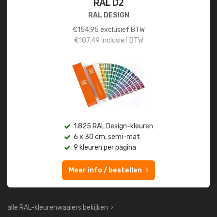
RAL D2
RAL DESIGN
€
154,95
exclusief BTW
€
187,49
inclusief BTW
1.825 RAL Design-kleuren
6 x 30 cm, semi-mat
9 kleuren per pagina
Meer info / bestellen
alle RAL-kleurenwaaiers bekijken