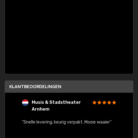
KLANTBEOORDELINGEN
Musis & Stadstheater
L
Arnhem
rt.
"Rapid
egards
"Snelle levering, keurig verpakt. Mooie waaier"