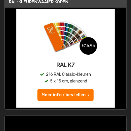
RAL-KLEURENWAAIER KOPEN
€15,95
RAL K7
216 RAL Classic-kleuren
5 x 15 cm, glanzend
Meer info / bestellen