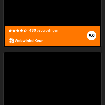
els.
econd
/my-
ding
480
beoordelingen
e
9,0
 and