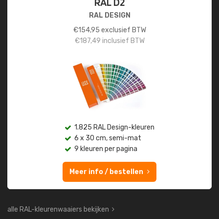
RAL D2
RAL DESIGN
€
154,95
exclusief BTW
€
187,49
inclusief BTW
1.825 RAL Design-kleuren
6 x 30 cm, semi-mat
9 kleuren per pagina
Meer info / bestellen
alle RAL-kleurenwaaiers bekijken