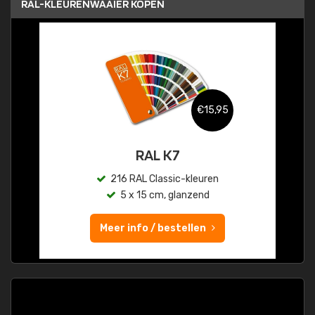
RAL-KLEURENWAAIER KOPEN
€15,95
RAL K7
216 RAL Classic-kleuren
5 x 15 cm, glanzend
Meer info / bestellen