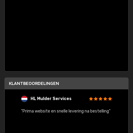
KLANTBEOORDELINGEN
HL Mulder Services
T
"
"Prima website en snelle levering na bestelling"
"Alles