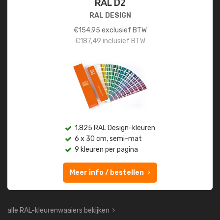
RAL D2
RAL DESIGN
€
154,95
exclusief BTW
€
187,49
inclusief BTW
1.825 RAL Design-kleuren
6 x 30 cm, semi-mat
9 kleuren per pagina
Meer info / bestellen
alle RAL-kleurenwaaiers bekijken