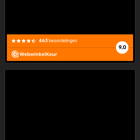
463
beoordelingen
9,0