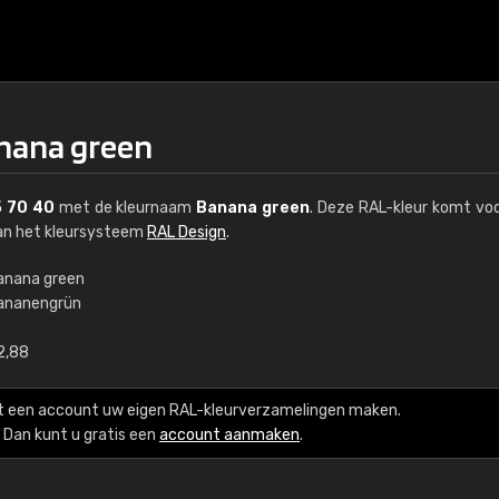
anana green
 70 40
met de kleurnaam
Banana green
. Deze RAL-kleur komt voo
van het kleursysteem
RAL Design
.
anana green
ananengrün
€15
2,88
RAL K7 op waterba
t een account uw eigen RAL-kleurverzamelingen maken.
216 RAL Classic-kleur
Dan kunt u gratis een
account aanmaken
.
5 x 15 cm, glanzend