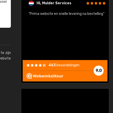
 voor
HL Mulder Services
baar!"
"Prima website en snelle levering na bestelling"
"
te zijn
website
463
beoordelingen
9,0