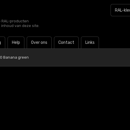
le RAL-producten
e inhoud van deze site.
g
Help
Over ons
Contact
Links
40 Banana green