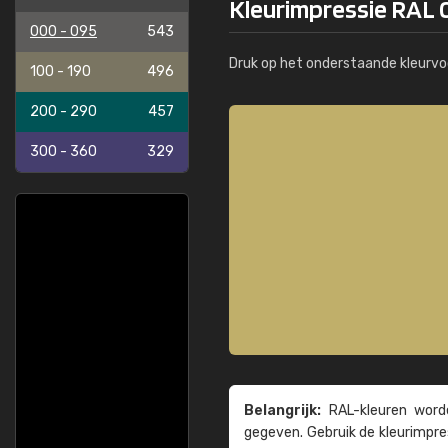
Kleurimpressie RAL 
000 - 095
543
Druk op het onderstaande kleurvo
100 - 190
496
200 - 290
457
300 - 360
329
Belangrijk:
RAL-kleuren worde
gegeven. Gebruik de kleur­impre