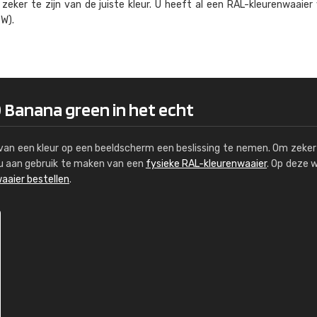
eker te zijn van de juiste kleur. U heeft al een RAL-kleuren­waaier
Kambier BV
W).
"Super snelle service en zeer betaal
0 Banana green in het echt
s van een kleur op een beeldscherm een beslissing te nemen. Om zeker 
e u aan gebruik te maken van een
fysieke RAL-kleurenwaaier
. Op deze 
aaier bestellen
.