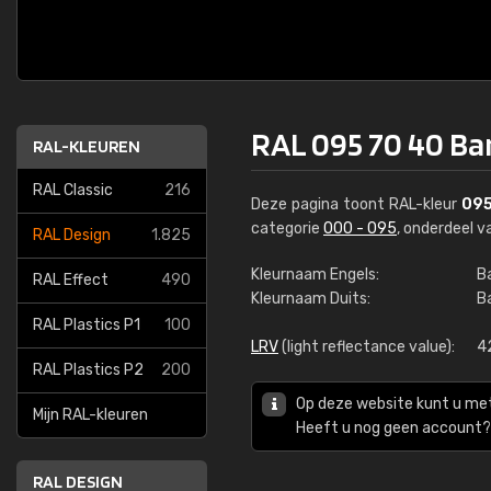
RAL 095 70 40 B
RAL-KLEUREN
RAL Classic
216
Deze pagina toont RAL-kleur
095
categorie
000 - 095
, onderdeel 
RAL Design
1.825
Kleurnaam Engels:
B
RAL Effect
490
Kleurnaam Duits:
B
RAL Plastics P1
100
LRV
(light reflectance value):
4
RAL Plastics P2
200
Op deze website kunt u me
Mijn RAL-kleuren
Heeft u nog geen account? 
RAL DESIGN