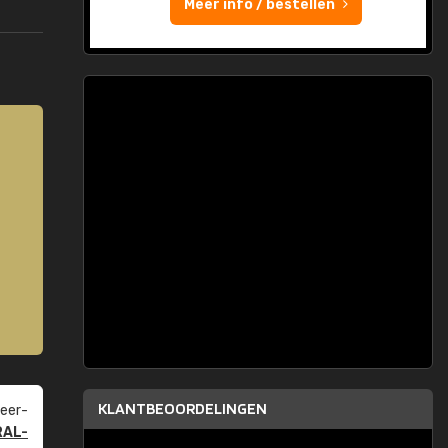
Meer info / bestellen
KLANTBEOORDELINGEN
eer­
RAL-