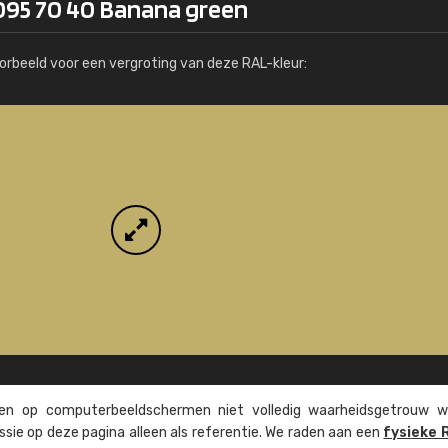
095 70 40 Banana green
Meer info / bestellen
orbeeld voor een vergroting van deze RAL-kleur:
n op computer­beeld­schermen niet volledig waarheids­­getrouw w
ssie op deze pagina alleen als referentie. We raden aan een
fysieke 