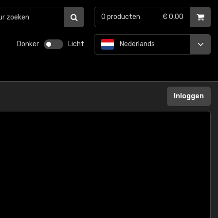
0
producten
€ 0,00
Donker
Licht
Nederlands
Inloggen