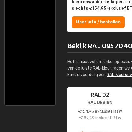
kleuren­waaier te kopen
om z
slechts €154,95
(exclusief BT
Meer info / bestellen
Bekijk RAL 095 70 4
Het is risicovol om enkel op basi
van de juiste RAL-kleur, raden w
kunt u voordelig een
RAL-kleurenw
RAL D2
RAL DESIGN
€
154,95
exclusief BTW
€
187,49
inclusief BTW