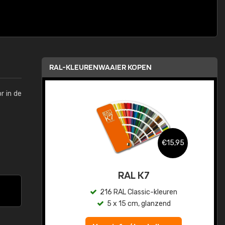
RAL-KLEURENWAAIER KOPEN
r in de
,95
€15,95
sis
RAL K7
en
216 RAL Classic-kleuren
5 x 15 cm, glanzend