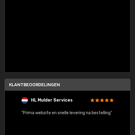
KLANTBEOORDELINGEN
HL Mulder Services
T
"
"Prima website en snelle levering na bestelling"
"Alles