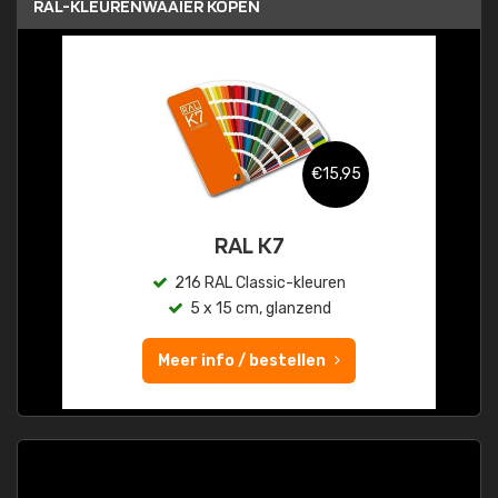
RAL-KLEURENWAAIER KOPEN
€15,95
RAL K7
216 RAL Classic-kleuren
5 x 15 cm, glanzend
Meer info / bestellen