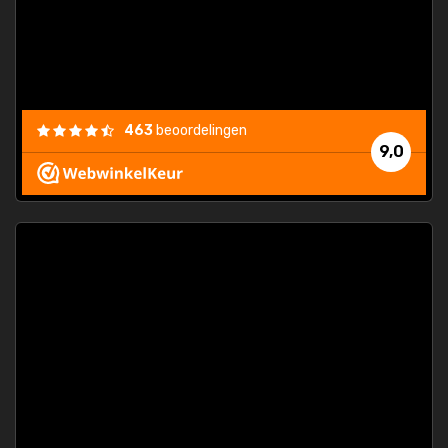
463
beoordelingen
9,0