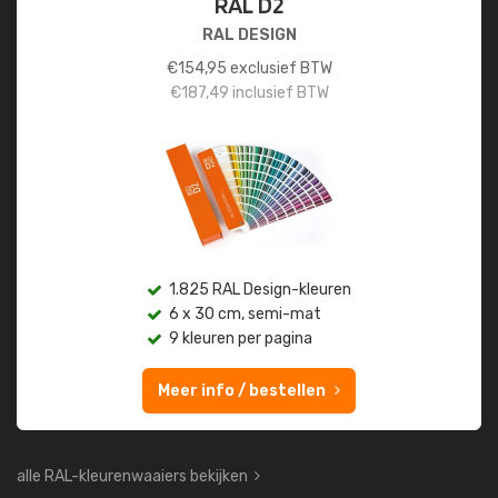
RAL D2
RAL DESIGN
€
154,95
exclusief BTW
€
187,49
inclusief BTW
1.825 RAL Design-kleuren
6 x 30 cm, semi-mat
9 kleuren per pagina
Meer info / bestellen
alle RAL-kleurenwaaiers bekijken