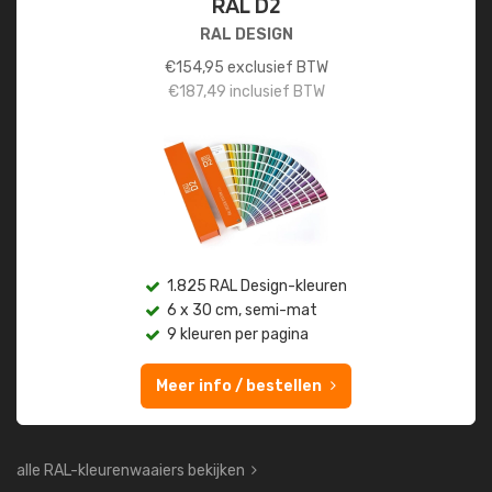
RAL D2
RAL DESIGN
€
154,95
exclusief BTW
€
187,49
inclusief BTW
1.825 RAL Design-kleuren
6 x 30 cm, semi-mat
9 kleuren per pagina
Meer info / bestellen
alle RAL-kleurenwaaiers bekijken