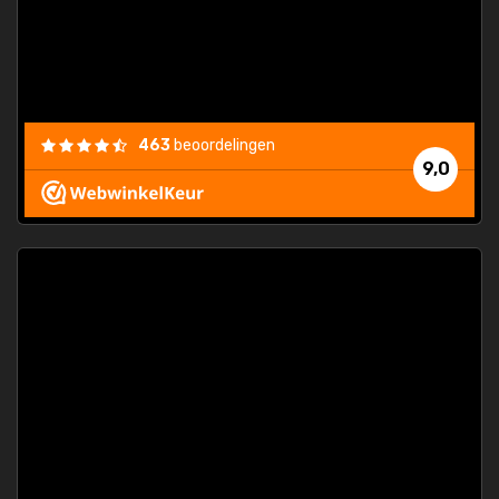
463
beoordelingen
9,0