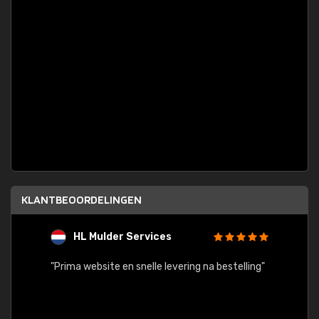
KLANTBEOORDELINGEN
HL Mulder Services
T
"
"Prima website en snelle levering na bestelling"
"Alles