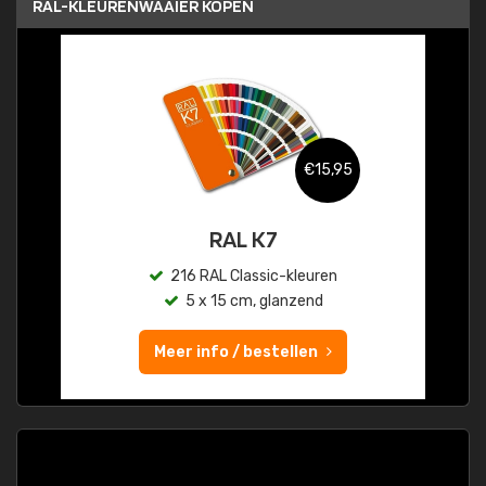
RAL-KLEURENWAAIER KOPEN
€15,95
RAL K7
216 RAL Classic-kleuren
5 x 15 cm, glanzend
Meer info / bestellen