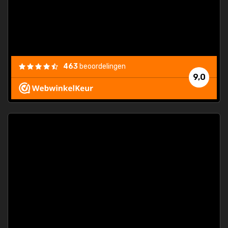
463
beoordelingen
9,0