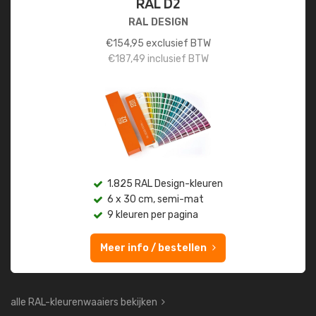
RAL D2
RAL DESIGN
€
154,95
exclusief BTW
€
187,49
inclusief BTW
1.825 RAL Design-kleuren
6 x 30 cm, semi-mat
9 kleuren per pagina
Meer info / bestellen
alle RAL-kleurenwaaiers bekijken