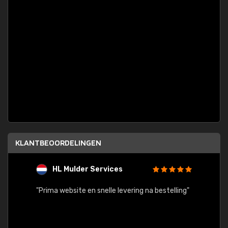
KLANTBEOORDELINGEN
HL Mulder Services
T
"
"Prima website en snelle levering na bestelling"
"Alles