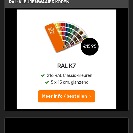
RAL-KLEURENWAAIER KOPEN
€15,95
RAL K7
216 RAL Classic-kleuren
5 x 15 cm, glanzend
Meer info / bestellen