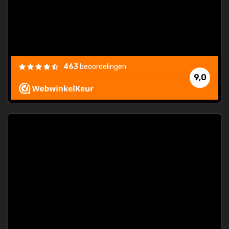
463
beoordelingen
9,0