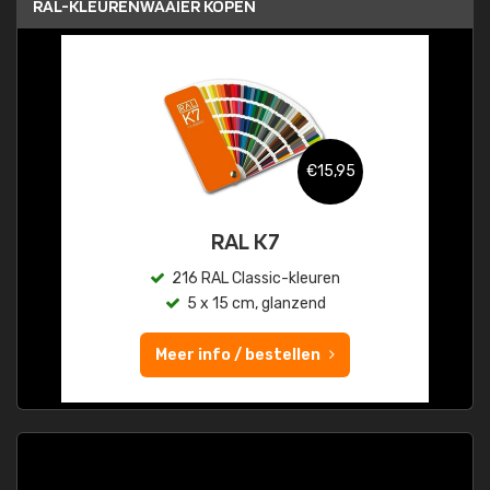
RAL-KLEURENWAAIER KOPEN
€15,95
RAL K7
216 RAL Classic-kleuren
5 x 15 cm, glanzend
Meer info / bestellen