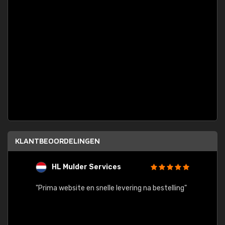
KLANTBEOORDELINGEN
HL Mulder Services
T
"
"Prima website en snelle levering na bestelling"
"Alles