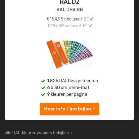
RAL D2
RAL DESIGN
€
154,95
exclusief BTW
€
187,49
inclusief BTW
1.825 RAL Design-kleuren
6 x 30 cm, semi-mat
9 kleuren per pagina
Meer info / bestellen
alle RAL-kleurenwaaiers bekijken