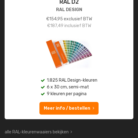
RAL D2
RAL DESIGN
€
154,95
exclusief BTW
€
187,49
inclusief BTW
1.825 RAL Design-kleuren
6 x 30 cm, semi-mat
9 kleuren per pagina
Meer info / bestellen
alle RAL-kleurenwaaiers bekijken