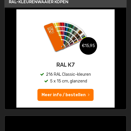
RAL-KLEURENWAAIER KOPEN
€15,95
RAL K7
216 RAL Classic-kleuren
5 x 15 cm, glanzend
Meer info / bestellen