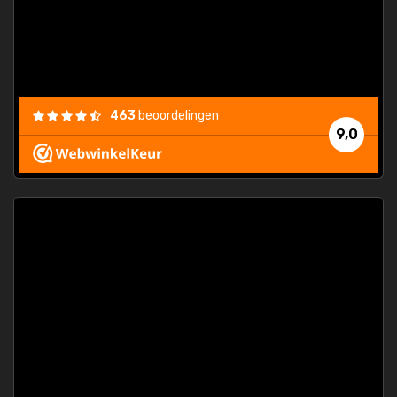
463
beoordelingen
9,0