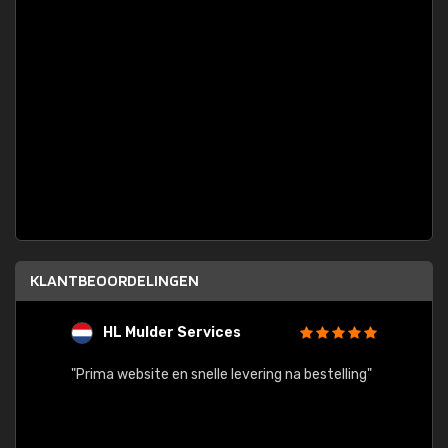
KLANTBEOORDELINGEN
HL Mulder Services
T
"
"Prima website en snelle levering na bestelling"
"Alles