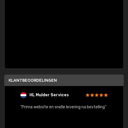
KLANTBEOORDELINGEN
HL Mulder Services
T
"
"Prima website en snelle levering na bestelling"
"Alles