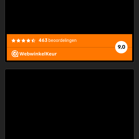
463
beoordelingen
9,0