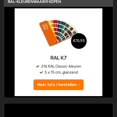
RAL-KLEURENWAAIER KOPEN
€15,95
RAL K7
216 RAL Classic-kleuren
5 x 15 cm, glanzend
Meer info / bestellen