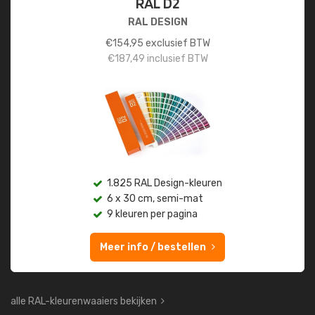
RAL D2
RAL DESIGN
€
154,95
exclusief BTW
€
187,49
inclusief BTW
1.825 RAL Design-kleuren
6 x 30 cm, semi-mat
9 kleuren per pagina
Meer info / bestellen
alle RAL-kleurenwaaiers bekijken