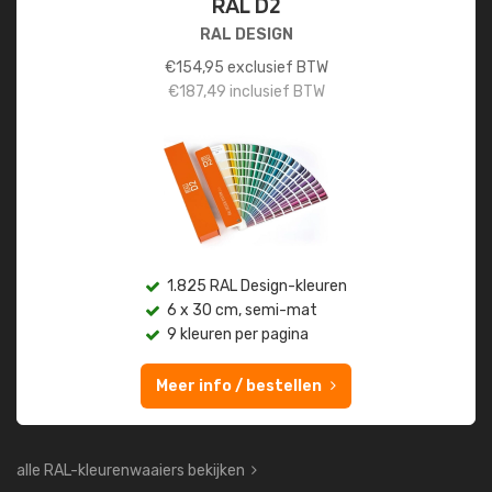
RAL D2
RAL DESIGN
€
154,95
exclusief BTW
€
187,49
inclusief BTW
1.825 RAL Design-kleuren
6 x 30 cm, semi-mat
9 kleuren per pagina
Meer info / bestellen
alle RAL-kleurenwaaiers bekijken