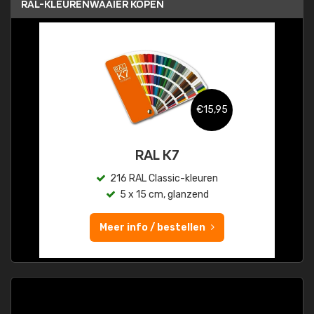
RAL-KLEURENWAAIER KOPEN
€15,95
RAL K7
216 RAL Classic-kleuren
5 x 15 cm, glanzend
Meer info / bestellen