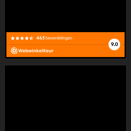
463
beoordelingen
9,0