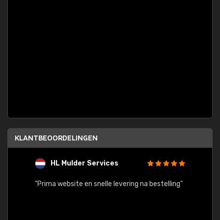
KLANTBEOORDELINGEN
HL Mulder Services
T
"
"Prima website en snelle levering na bestelling"
"Alles