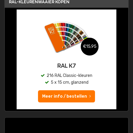
RAL-KLEURENWAAIER KOPEN
€15,95
RAL K7
216 RAL Classic-kleuren
5 x 15 cm, glanzend
Meer info / bestellen