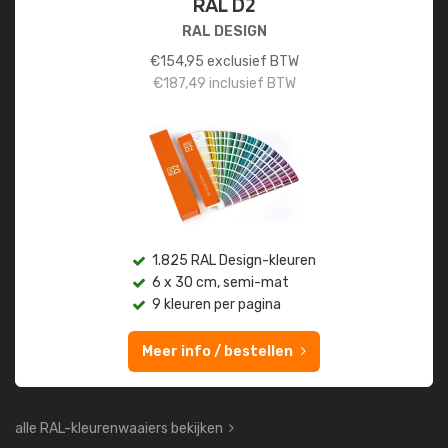
RAL D2
RAL DESIGN
€
154,95
exclusief BTW
€
187,49
inclusief BTW
1.825 RAL Design-kleuren
6 x 30 cm, semi-mat
9 kleuren per pagina
Meer info / bestellen
alle RAL-kleurenwaaiers bekijken