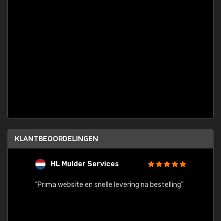
KLANTBEOORDELINGEN
HL Mulder Services
T
"
"Prima website en snelle levering na bestelling"
"Alles