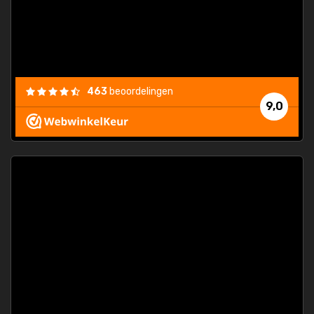
463
beoordelingen
9,0