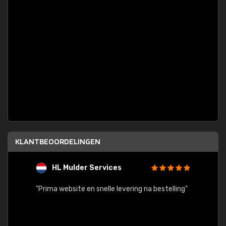
KLANTBEOORDELINGEN
HL Mulder Services
T
"
"Prima website en snelle levering na bestelling"
"Alles