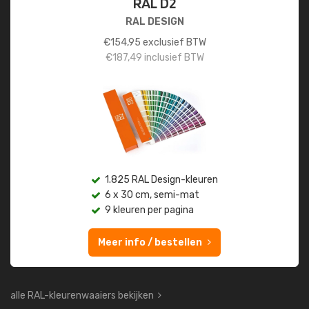
RAL D2
RAL DESIGN
€
154,95
exclusief BTW
€
187,49
inclusief BTW
1.825 RAL Design-kleuren
6 x 30 cm, semi-mat
9 kleuren per pagina
Meer info / bestellen
alle RAL-kleurenwaaiers bekijken