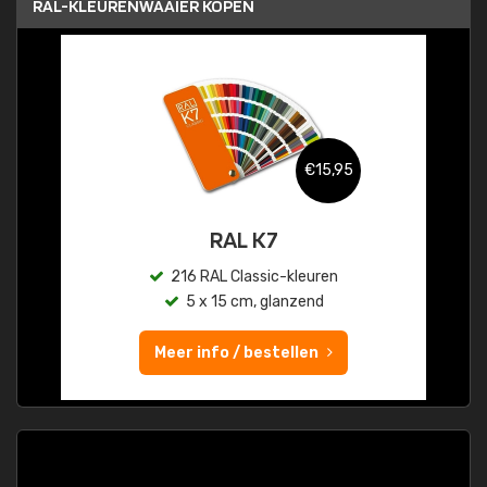
RAL-KLEURENWAAIER KOPEN
€15,95
RAL K7
216 RAL Classic-kleuren
5 x 15 cm, glanzend
Meer info / bestellen