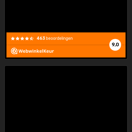
463
beoordelingen
9,0