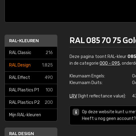
RAL 085 70 75 Gol
RAL-KLEUREN
RAL Classic
216
Deze pagina toont RAL-kleur
085
in de categorie
000 - 095
, onder
RAL Design
1.825
Kleurnaam Engels:
G
RAL Effect
490
Kleurnaam Duits:
Go
RAL Plastics P1
100
LRV
(light reflectance value):
4
RAL Plastics P2
200
Op deze website kunt u me
Mijn RAL-kleuren
Heeft u nog geen account? 
RAL DESIGN