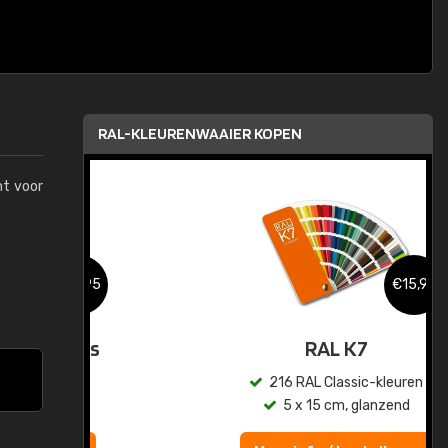
RAL-KLEURENWAAIER KOPEN
mt voor
,95
€15,95
sis
RAL K7
en
216 RAL Classic-kleuren
5 x 15 cm, glanzend