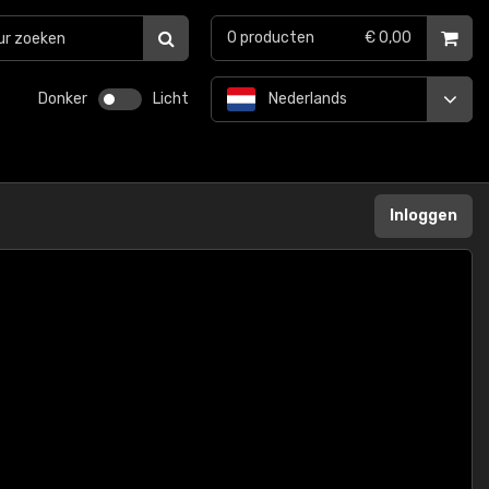
0
producten
€ 0,00
Donker
Licht
Nederlands
Inloggen