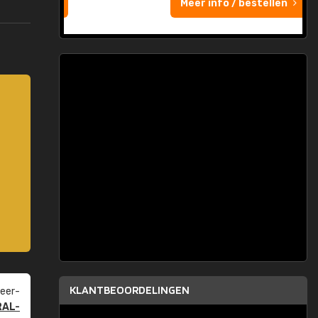
Meer info / bestellen
KLANTBEOORDELINGEN
eer­
RAL-