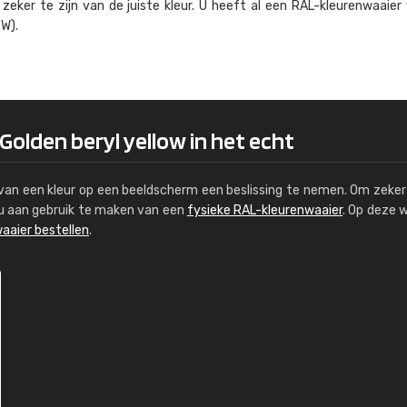
eker te zijn van de juiste kleur. U heeft al een RAL-kleuren­waaier
Kambier BV
W).
"Super snelle service en zeer betaal
 Golden beryl yellow in het echt
s van een kleur op een beeldscherm een beslissing te nemen. Om zeker 
e u aan gebruik te maken van een
fysieke RAL-kleurenwaaier
. Op deze 
aaier bestellen
.