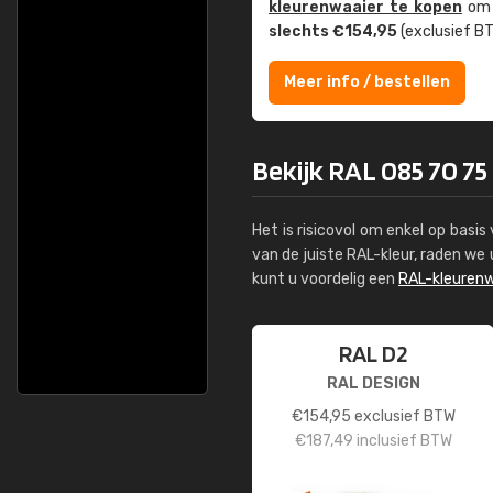
kleuren­waaier te kopen
om z
slechts €154,95
(exclusief BT
Meer info / bestellen
Bekijk RAL 085 70 75
Het is risicovol om enkel op basi
van de juiste RAL-kleur, raden w
kunt u voordelig een
RAL-kleurenw
RAL D2
RAL DESIGN
€
154,95
exclusief BTW
€
187,49
inclusief BTW