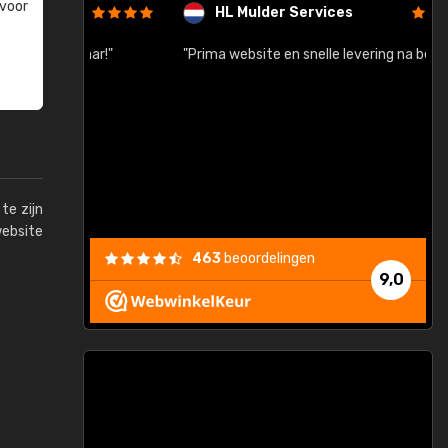
 voor
HL Mulder Services
baar!"
"Prima website en snelle levering na bestelling"
"
te zijn
website
463
beoordelingen
9,0