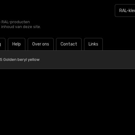
le RAL-producten
e inhoud van deze site.
g
Help
Over ons
Contact
Links
5 Golden beryl yellow