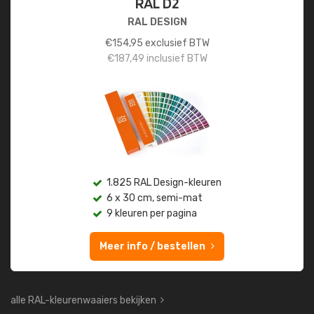
RAL D2
RAL DESIGN
€
154,95
exclusief BTW
€
187,49
inclusief BTW
1.825 RAL Design-kleuren
6 x 30 cm, semi-mat
9 kleuren per pagina
Meer info / bestellen
alle RAL-kleurenwaaiers bekijken