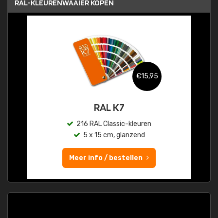
RAL-KLEURENWAAIER KOPEN
€15,95
RAL K7
216 RAL Classic-kleuren
5 x 15 cm, glanzend
Meer info / bestellen