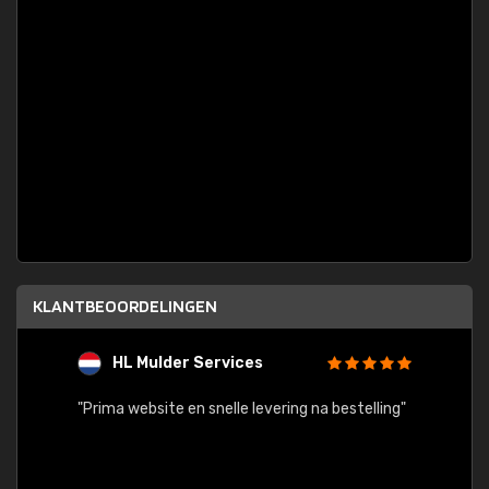
KLANTBEOORDELINGEN
HL Mulder Services
T
"
"Prima website en snelle levering na bestelling"
"Alles