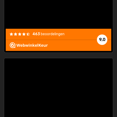
463
beoordelingen
9,0