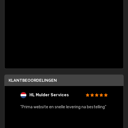
KLANTBEOORDELINGEN
HL Mulder Services
T
"
"Prima website en snelle levering na bestelling"
"Alles