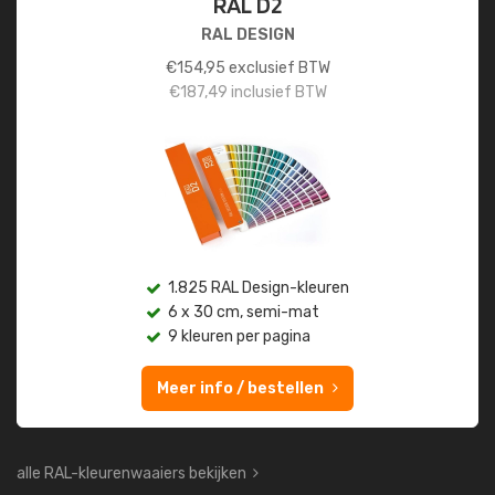
RAL D2
RAL DESIGN
€
154,95
exclusief BTW
€
187,49
inclusief BTW
1.825 RAL Design-kleuren
6 x 30 cm, semi-mat
9 kleuren per pagina
Meer info / bestellen
alle RAL-kleurenwaaiers bekijken