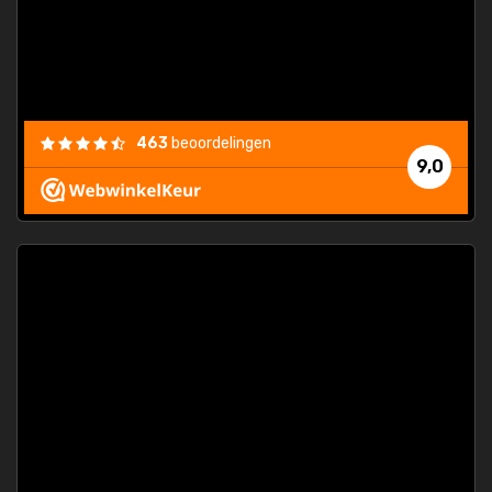
463
beoordelingen
9,0