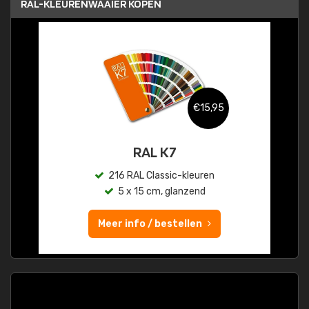
RAL-KLEURENWAAIER KOPEN
€15,95
RAL K7
216 RAL Classic-kleuren
5 x 15 cm, glanzend
Meer info / bestellen