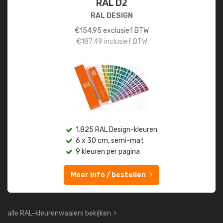
RAL D2
RAL DESIGN
€
154,95
exclusief BTW
€
187,49
inclusief BTW
1.825 RAL Design-kleuren
6 x 30 cm, semi-mat
9 kleuren per pagina
Meer info / bestellen
alle RAL-kleurenwaaiers bekijken