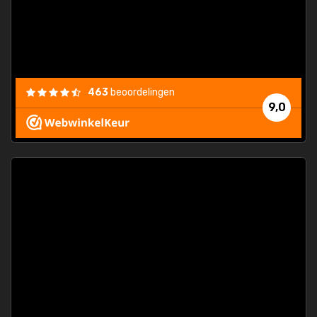
463
beoordelingen
9,0