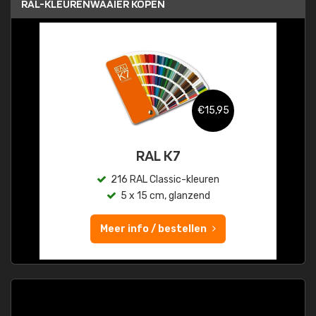
RAL-KLEURENWAAIER KOPEN
€15,95
RAL K7
216 RAL Classic-kleuren
5 x 15 cm, glanzend
Meer info / bestellen