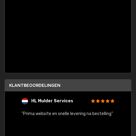
KLANTBEOORDELINGEN
HL Mulder Services
T
"
"Prima website en snelle levering na bestelling"
"Alles