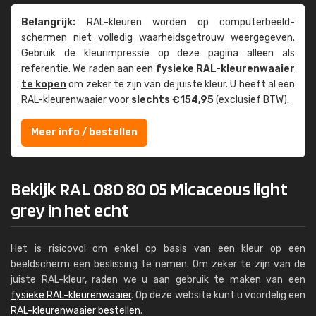
Belangrijk:
RAL-kleuren worden op computer­beeld­
schermen niet volledig waarheids­­getrouw weer­gegeven.
Gebruik de kleur­impressie op deze pagina alleen als
referentie. We raden aan een
fysieke RAL-kleuren­waaier
te kopen
om zeker te zijn van de juiste kleur. U heeft al een
RAL-kleuren­waaier voor
slechts €154,95
(exclusief BTW).
Meer info / bestellen
Bekijk RAL 080 80 05 Micaceous light
grey in het echt
Het is risicovol om enkel op basis van een kleur op een
beeldscherm een beslissing te nemen. Om zeker te zijn van de
juiste RAL-kleur, raden we u aan gebruik te maken van een
fysieke RAL-kleurenwaaier
. Op deze website kunt u voordelig een
RAL-kleurenwaaier bestellen
.