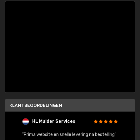
KLANTBEOORDELINGEN
HL Mulder Services
T
"
"Prima website en snelle levering na bestelling"
"Alles