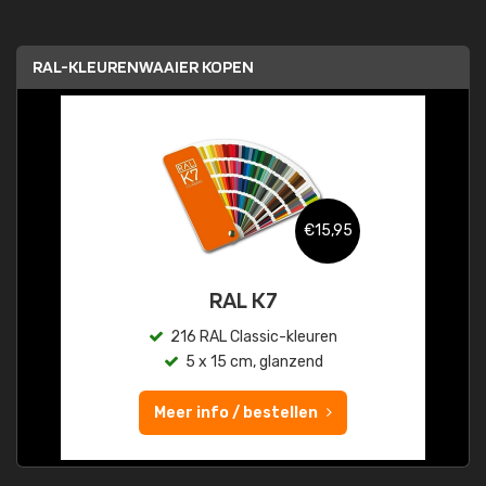
RAL-KLEURENWAAIER KOPEN
€15,95
RAL K7
216 RAL Classic-kleuren
5 x 15 cm, glanzend
Meer info / bestellen