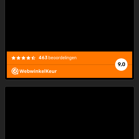
463
beoordelingen
9,0