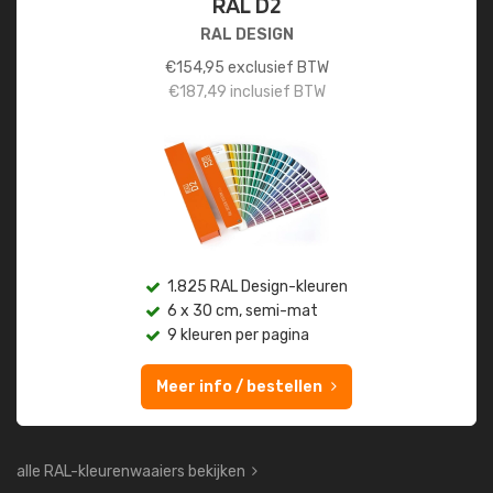
RAL D2
RAL DESIGN
€
154,95
exclusief BTW
€
187,49
inclusief BTW
1.825 RAL Design-kleuren
6 x 30 cm, semi-mat
9 kleuren per pagina
Meer info / bestellen
alle RAL-kleurenwaaiers bekijken