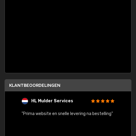
KLANTBEOORDELINGEN
HL Mulder Services
T
"
"Prima website en snelle levering na bestelling"
"Alles