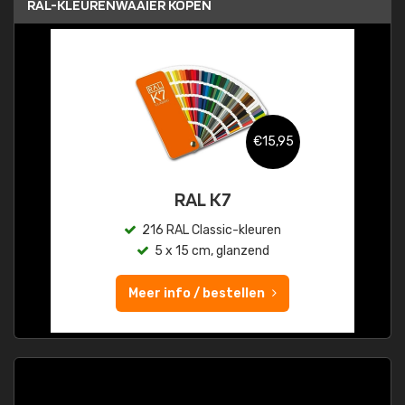
RAL-KLEURENWAAIER KOPEN
€15,95
RAL K7
216 RAL Classic-kleuren
5 x 15 cm, glanzend
Meer info / bestellen