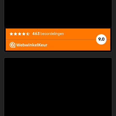
463
beoordelingen
9,0