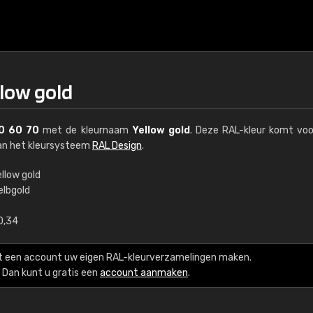
llow gold
0 60 70
met de kleurnaam
Yellow gold
. Deze RAL-kleur komt voo
van het kleursysteem
RAL Design
.
llow gold
elbgold
€15
0,34
RAL K7 op waterba
t een account uw eigen RAL-kleurverzamelingen maken.
216 RAL Classic-kleur
Dan kunt u gratis een
account aanmaken
.
5 x 15 cm, glanzend