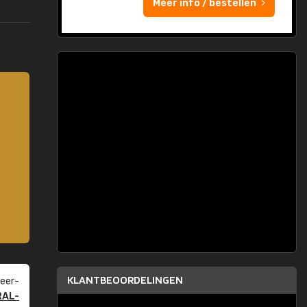
Meer info / bestellen
KLANTBEOORDELINGEN
eer­
RAL-