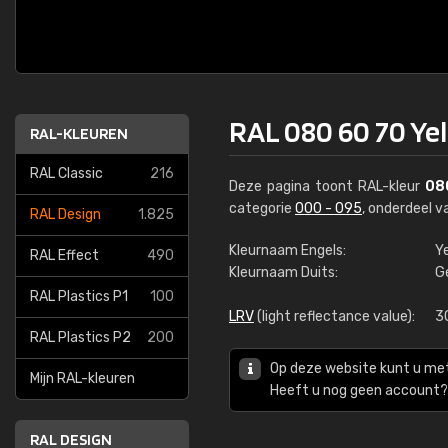
RAL 080 60 70 Ye
RAL-KLEUREN
RAL Classic
216
Deze pagina toont RAL-kleur
08
categorie
000 - 095
, onderdeel 
RAL Design
1.825
Kleurnaam Engels:
Ye
RAL Effect
490
Kleurnaam Duits:
G
RAL Plastics P1
100
LRV
(light reflectance value):
3
RAL Plastics P2
200
Op deze website kunt u me
Mijn RAL-kleuren
Heeft u nog geen account? 
RAL DESIGN