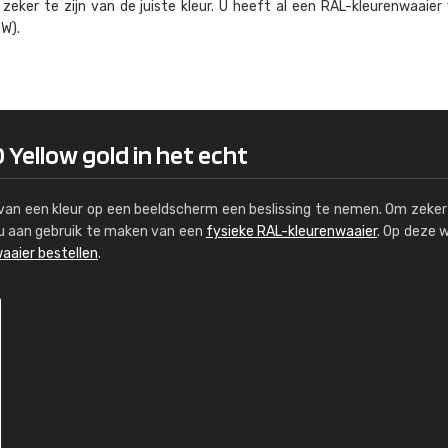
eker te zijn van de juiste kleur. U heeft al een RAL-kleuren­waaier
Kambier BV
W).
"Super snelle service en zeer betaal
 Yellow gold in het echt
s van een kleur op een beeldscherm een beslissing te nemen. Om zeker 
e u aan gebruik te maken van een
fysieke RAL-kleurenwaaier
. Op deze 
aaier bestellen
.