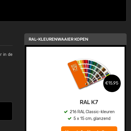
RAL-KLEURENWAAIER KOPEN
r in de
,95
€15,95
sis
RAL K7
en
216 RAL Classic-kleuren
5 x 15 cm, glanzend