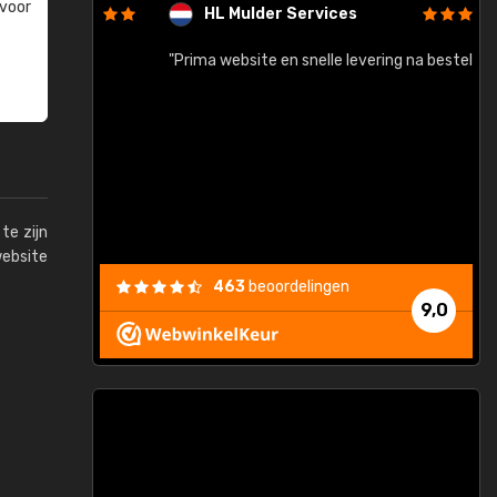
 voor
HL Mulder Services
baar!"
"Prima website en snelle levering na bestelling"
"
te zijn
website
463
beoordelingen
9,0