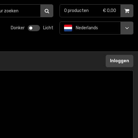
0
producten
€ 0,00
Donker
Licht
Nederlands
Inloggen