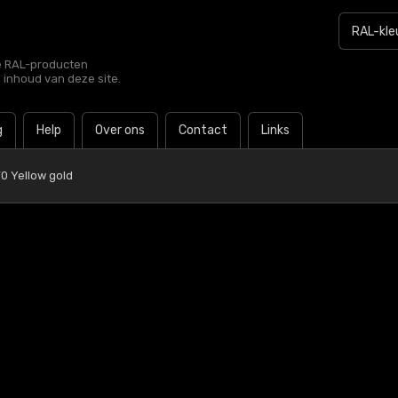
le RAL-producten
e inhoud van deze site.
g
Help
Over ons
Contact
Links
0 Yellow gold