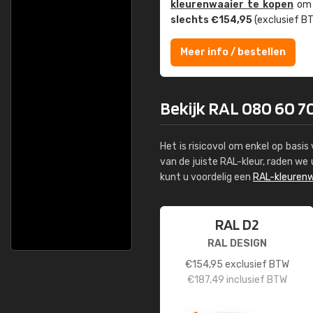
kleuren­waaier te kopen
om z
slechts €154,95
(exclusief BT
Meer info / bestellen
Bekijk RAL 080 60 70
Het is risicovol om enkel op basi
van de juiste RAL-kleur, raden w
kunt u voordelig een
RAL-kleurenw
RAL D2
RAL DESIGN
€
154,95
exclusief BTW
€
187,49
inclusief BTW