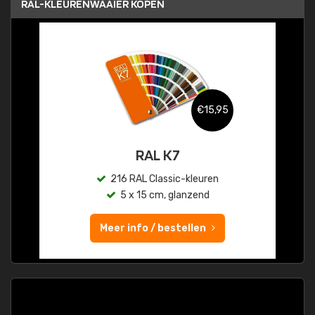
RAL-KLEURENWAAIER KOPEN
€15,95
RAL K7
216 RAL Classic-kleuren
5 x 15 cm, glanzend
Meer info / bestellen