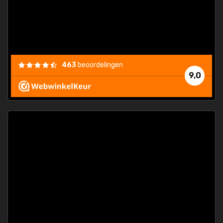
463
beoordelingen
9,0