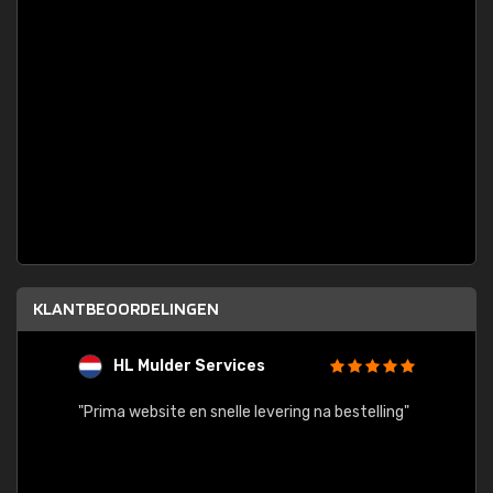
KLANTBEOORDELINGEN
HL Mulder Services
T
"
"Prima website en snelle levering na bestelling"
"Alles