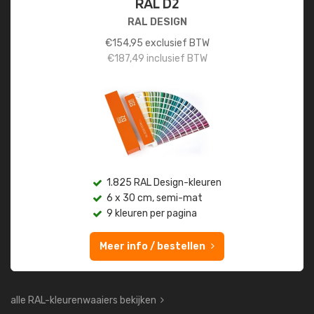
RAL D2
RAL DESIGN
€
154,95
exclusief BTW
€
187,49
inclusief BTW
1.825 RAL Design-kleuren
6 x 30 cm, semi-mat
9 kleuren per pagina
Meer info / bestellen
alle RAL-kleurenwaaiers bekijken