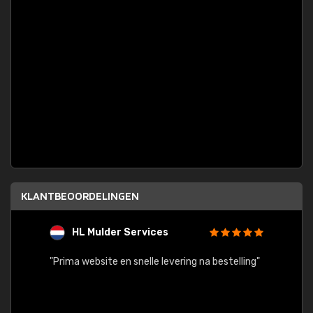
KLANTBEOORDELINGEN
HL Mulder Services
T
"
"Prima website en snelle levering na bestelling"
"Alles