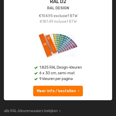
RAL D2
RAL DESIGN
€
154,95
exclusief BTW
€
187,49
inclusief BTW
1.825 RAL Design-kleuren
6 x 30 cm, semi-mat
9 kleuren per pagina
Meer info / bestellen
alle RAL-kleurenwaaiers bekijken