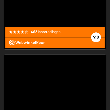
463
beoordelingen
9,0