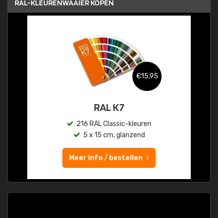
RAL-KLEURENWAAIER KOPEN
€15,95
RAL K7
216 RAL Classic-kleuren
5 x 15 cm, glanzend
Meer info / bestellen