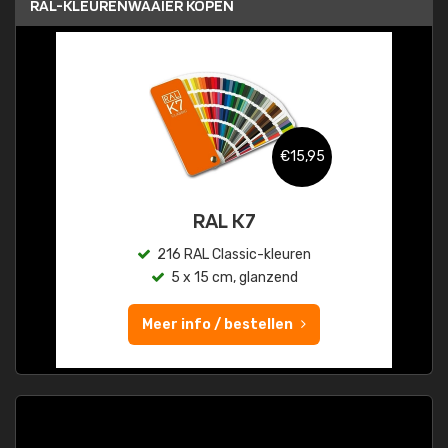
RAL-KLEURENWAAIER KOPEN
€15,95
RAL K7
216 RAL Classic-kleuren
5 x 15 cm, glanzend
Meer info / bestellen