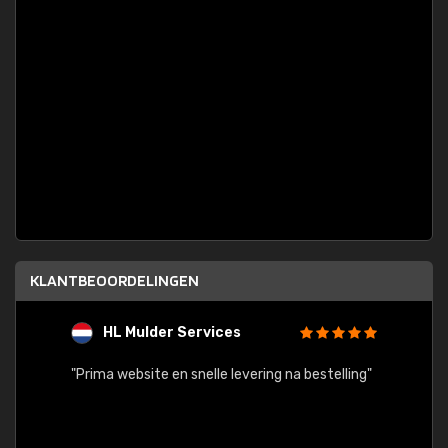
KLANTBEOORDELINGEN
HL Mulder Services
T
"
"Prima website en snelle levering na bestelling"
"Alles