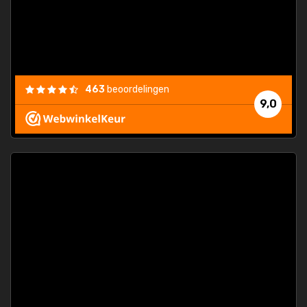
463
beoordelingen
9,0