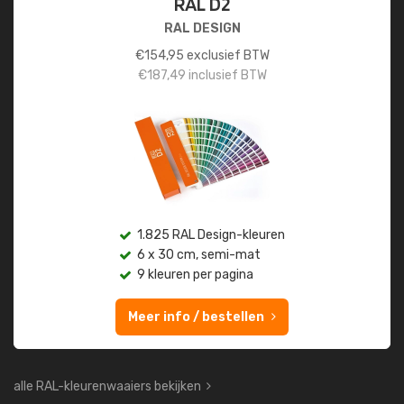
RAL D2
RAL DESIGN
€
154,95
exclusief BTW
€
187,49
inclusief BTW
1.825 RAL Design-kleuren
6 x 30 cm, semi-mat
9 kleuren per pagina
Meer info / bestellen
alle RAL-kleurenwaaiers bekijken