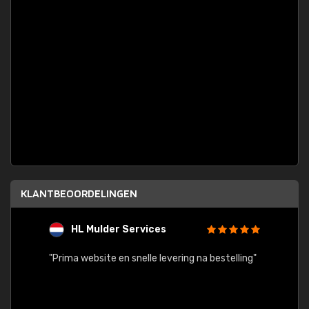
KLANTBEOORDELINGEN
HL Mulder Services
T
"
"Prima website en snelle levering na bestelling"
"Alles