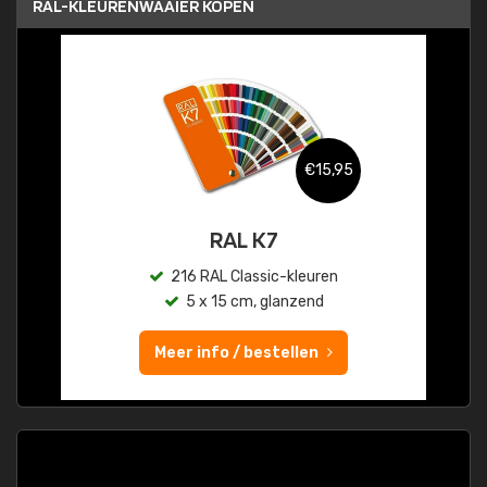
RAL-KLEURENWAAIER KOPEN
€15,95
RAL K7
216 RAL Classic-kleuren
5 x 15 cm, glanzend
Meer info / bestellen