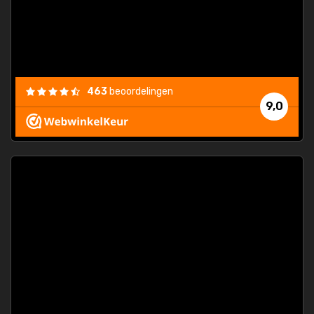
463
beoordelingen
9,0