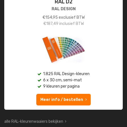
RAL D2
RAL DESIGN
€
154,95
exclusief BTW
€
187,49
inclusief BTW
1.825 RAL Design-kleuren
6 x 30 cm, semi-mat
9 kleuren per pagina
Meer info / bestellen
alle RAL-kleurenwaaiers bekijken