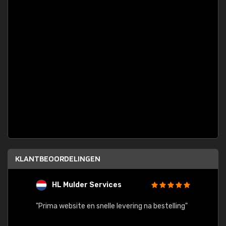
KLANTBEOORDELINGEN
HL Mulder Services
T
"
"Prima website en snelle levering na bestelling"
"Alles