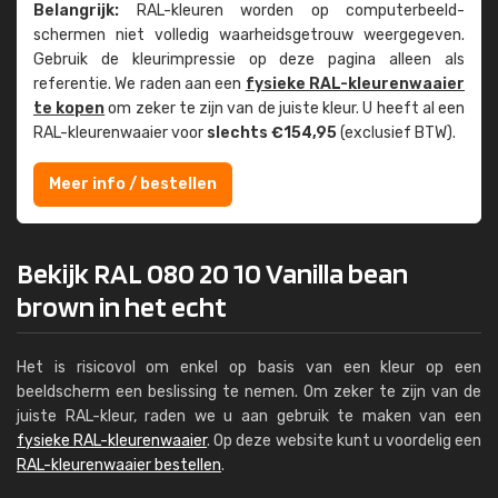
Belangrijk:
RAL-kleuren worden op computer­beeld­
schermen niet volledig waarheids­­getrouw weer­gegeven.
Gebruik de kleur­impressie op deze pagina alleen als
referentie. We raden aan een
fysieke RAL-kleuren­waaier
te kopen
om zeker te zijn van de juiste kleur. U heeft al een
RAL-kleuren­waaier voor
slechts €154,95
(exclusief BTW).
Meer info / bestellen
Bekijk RAL 080 20 10 Vanilla bean
brown in het echt
Het is risicovol om enkel op basis van een kleur op een
beeldscherm een beslissing te nemen. Om zeker te zijn van de
juiste RAL-kleur, raden we u aan gebruik te maken van een
fysieke RAL-kleurenwaaier
. Op deze website kunt u voordelig een
RAL-kleurenwaaier bestellen
.