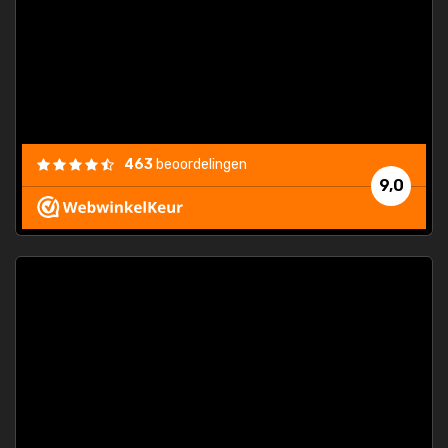
463
beoordelingen
9,0