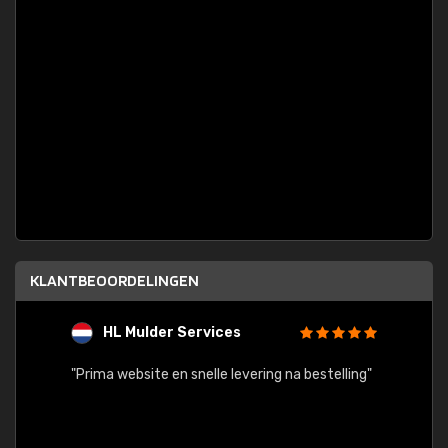
KLANTBEOORDELINGEN
HL Mulder Services
T
"
"Prima website en snelle levering na bestelling"
"Alles