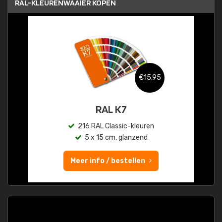
RAL-KLEURENWAAIER KOPEN
€15,95
RAL K7
216 RAL Classic-kleuren
5 x 15 cm, glanzend
Meer info / bestellen