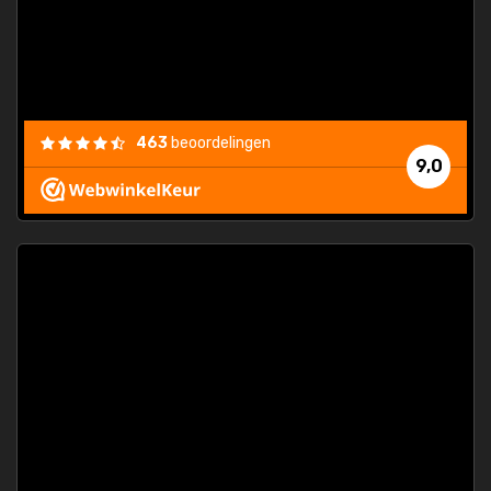
463
beoordelingen
9,0