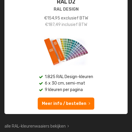
RAL D2
RAL DESIGN
€
154,95
exclusief BTW
€
187,49
inclusief BTW
1.825 RAL Design-kleuren
6 x 30 cm, semi-mat
9 kleuren per pagina
Meer info / bestellen
alle RAL-kleurenwaaiers bekijken