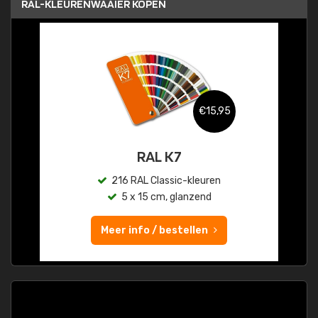
RAL-KLEURENWAAIER KOPEN
€15,95
RAL K7
216 RAL Classic-kleuren
5 x 15 cm, glanzend
Meer info / bestellen