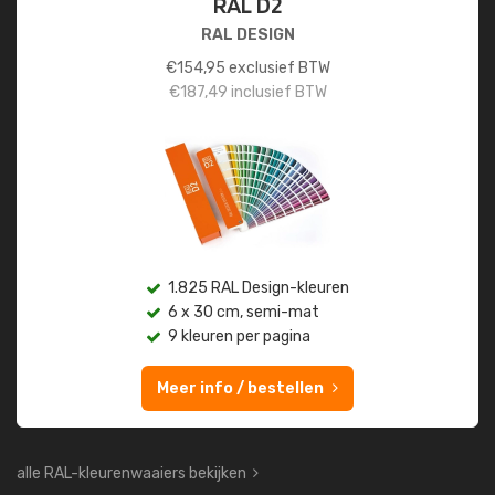
RAL D2
RAL DESIGN
€
154,95
exclusief BTW
€
187,49
inclusief BTW
1.825 RAL Design-kleuren
6 x 30 cm, semi-mat
9 kleuren per pagina
Meer info / bestellen
alle RAL-kleurenwaaiers bekijken