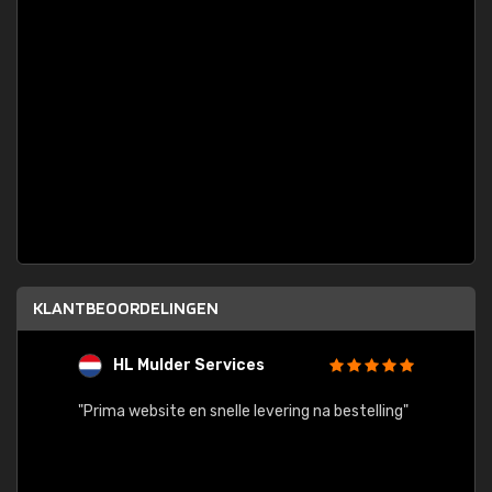
KLANTBEOORDELINGEN
HL Mulder Services
T
"
"Prima website en snelle levering na bestelling"
"Alles