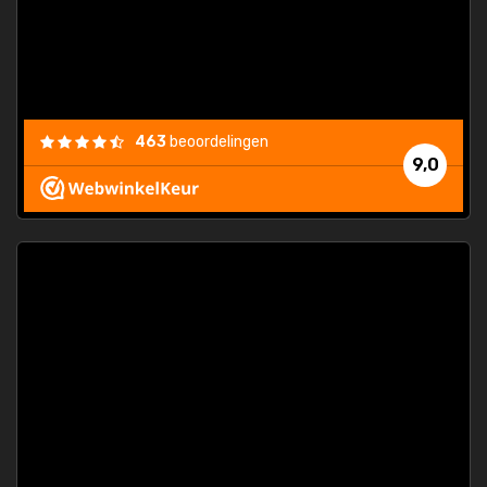
463
beoordelingen
9,0