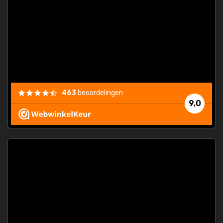
463
beoordelingen
9,0