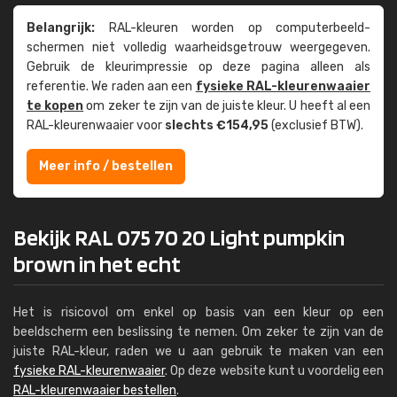
Belangrijk:
RAL-kleuren worden op computer­beeld­
schermen niet volledig waarheids­­getrouw weer­gegeven.
Gebruik de kleur­impressie op deze pagina alleen als
referentie. We raden aan een
fysieke RAL-kleuren­waaier
te kopen
om zeker te zijn van de juiste kleur. U heeft al een
RAL-kleuren­waaier voor
slechts €154,95
(exclusief BTW).
Meer info / bestellen
Bekijk RAL 075 70 20 Light pumpkin
brown in het echt
Het is risicovol om enkel op basis van een kleur op een
beeldscherm een beslissing te nemen. Om zeker te zijn van de
juiste RAL-kleur, raden we u aan gebruik te maken van een
fysieke RAL-kleurenwaaier
. Op deze website kunt u voordelig een
RAL-kleurenwaaier bestellen
.