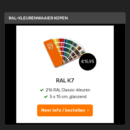
RAL-KLEURENWAAIER KOPEN
€15,95
RAL K7
216 RAL Classic-kleuren
5 x 15 cm, glanzend
Meer info / bestellen