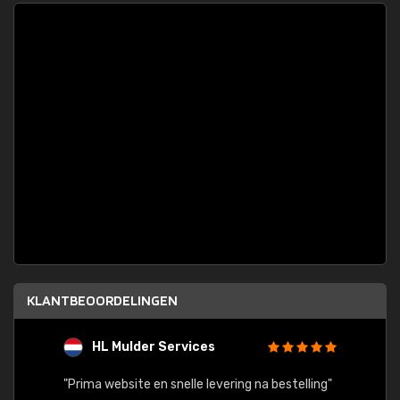
KLANTBEOORDELINGEN
HL Mulder Services
T
"
"Prima website en snelle levering na bestelling"
"Alles