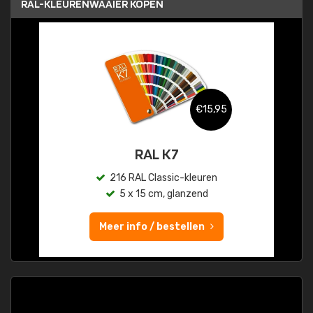
RAL-KLEURENWAAIER KOPEN
€15,95
RAL K7
216 RAL Classic-kleuren
5 x 15 cm, glanzend
Meer info / bestellen