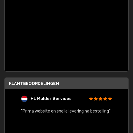
KLANTBEOORDELINGEN
HL Mulder Services
T
"
"Prima website en snelle levering na bestelling"
"Alles