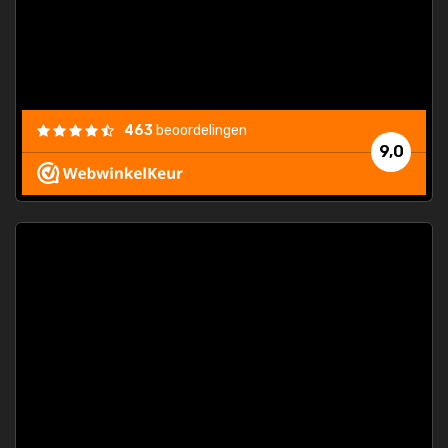
463
beoordelingen
9,0