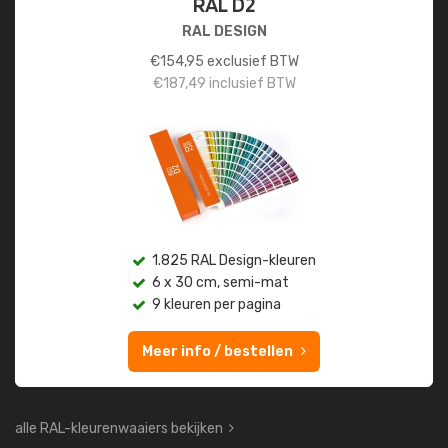
RAL D2
RAL DESIGN
€
154,95
exclusief BTW
€
187,49
inclusief BTW
1.825 RAL Design-kleuren
6 x 30 cm, semi-mat
9 kleuren per pagina
Meer info / bestellen
alle RAL-kleurenwaaiers bekijken