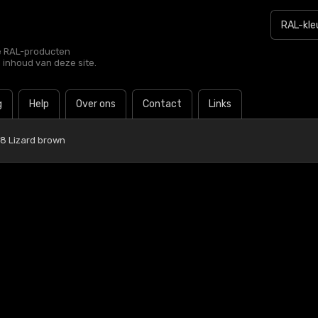
le RAL-producten
e inhoud van deze site.
g
Help
Over ons
Contact
Links
8 Lizard brown