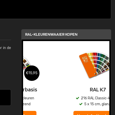
RAL-KLEURENWAAIER KOPEN
r in de
,95
€15,95
sis
RAL K7
en
216 RAL Classic-kleuren
5 x 15 cm, glanzend