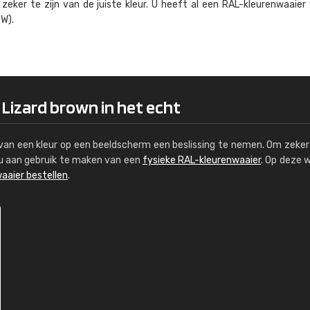
eker te zijn van de juiste kleur. U heeft al een RAL-kleuren­waaier
Kambier BV
W).
"Super snelle service en zeer betaal
 Lizard brown in het echt
s van een kleur op een beeldscherm een beslissing te nemen. Om zeker 
e u aan gebruik te maken van een
fysieke RAL-kleurenwaaier
. Op deze 
aaier bestellen
.