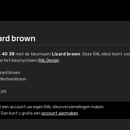
zard brown
 40 38
met de kleurnaam
Lizard brown
. Deze RAL-kleur komt voo
van het kleursysteem
RAL Design
.
izard brown
idechsenbraun
€15
3,99
RAL K7 op waterba
t een account uw eigen RAL-kleurverzamelingen maken.
216 RAL Classic-kleur
Dan kunt u gratis een
account aanmaken
.
5 x 15 cm, glanzend