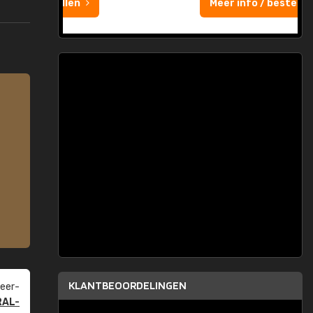
Meer info / bestellen
KLANTBEOORDELINGEN
eer­
RAL-