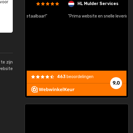
 voor
HL Mulder Services
baar!"
"Prima website en snelle levering na bestelling"
"
te zijn
website
463
beoordelingen
9,0