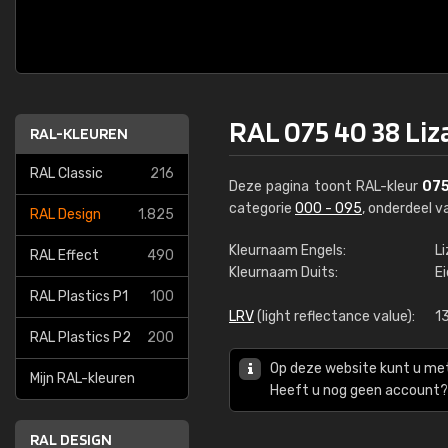
RAL 075 40 38 Li
RAL-KLEUREN
RAL Classic
216
Deze pagina toont RAL-kleur
075
categorie
000 - 095
, onderdeel 
RAL Design
1.825
Kleurnaam Engels:
L
RAL Effect
490
Kleurnaam Duits:
E
RAL Plastics P1
100
LRV
(light reflectance value):
1
RAL Plastics P2
200
Op deze website kunt u me
Mijn RAL-kleuren
Heeft u nog geen account? 
RAL DESIGN