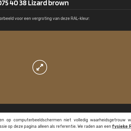
075 40 38 Lizard brown
Meer info / bestellen
orbeeld voor een vergroting van deze RAL-kleur:
n op computer­beeld­schermen niet volledig waarheids­­getrouw w
ssie op deze pagina alleen als referentie. We raden aan een
fysieke 