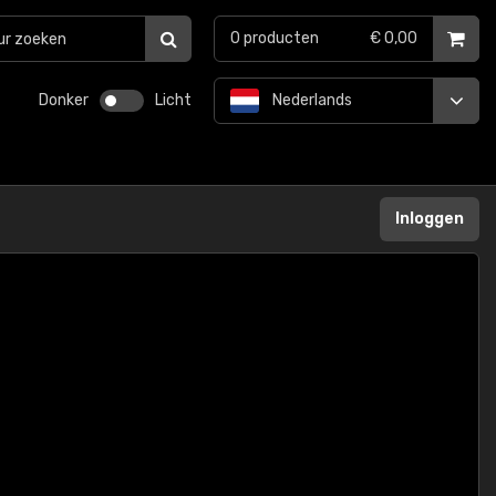
0
producten
€ 0,00
Donker
Licht
Nederlands
Inloggen