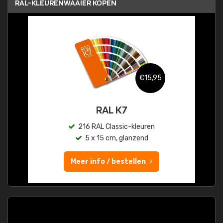
RAL-KLEURENWAAIER KOPEN
€15,95
RAL K7
216 RAL Classic-kleuren
5 x 15 cm, glanzend
Meer info / bestellen