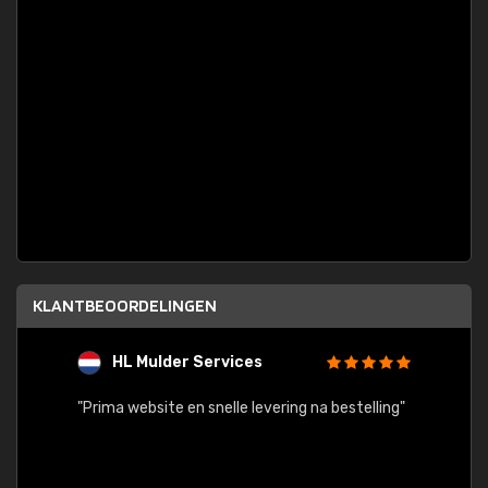
KLANTBEOORDELINGEN
HL Mulder Services
T
"
"Prima website en snelle levering na bestelling"
"Alles