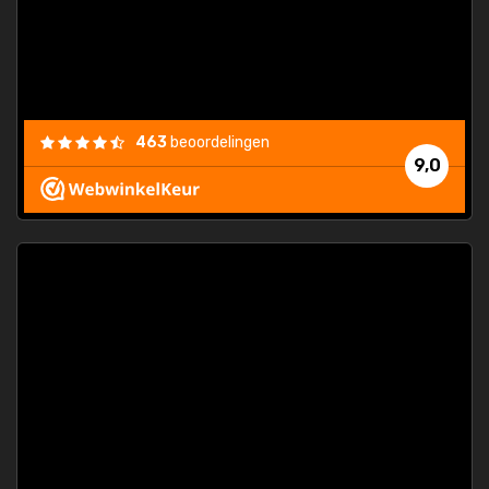
463
beoordelingen
9,0