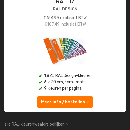
RAL D2
RAL DESIGN
€
154,95
exclusief BTW
€
187,49
inclusief BTW
1.825 RAL Design-kleuren
6 x 30 cm, semi-mat
9 kleuren per pagina
Meer info / bestellen
alle RAL-kleurenwaaiers bekijken