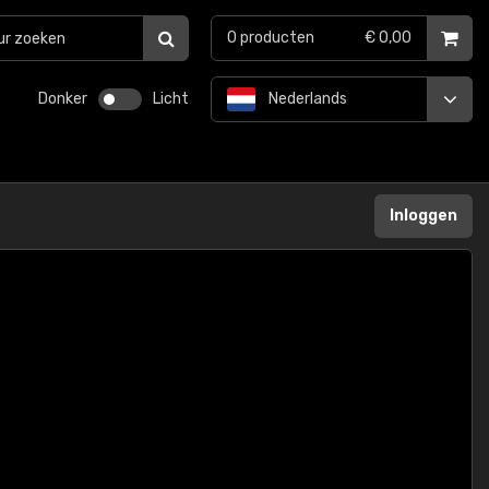
0
producten
€ 0,00
Donker
Licht
Nederlands
Inloggen