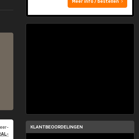
Meer info / bestellen
KLANTBEOORDELINGEN
eer­
RAL-