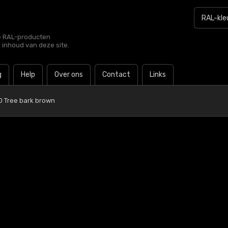
le RAL-producten
e inhoud van deze site.
g
Help
Over ons
Contact
Links
0 Tree bark brown