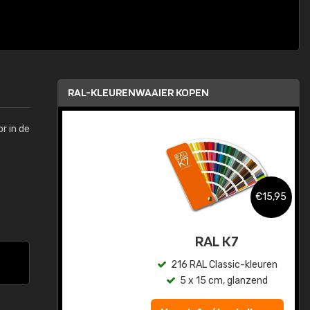
RAL-KLEURENWAAIER KOPEN
r in de
,95
€15,95
sis
RAL K7
en
216 RAL Classic-kleuren
5 x 15 cm, glanzend