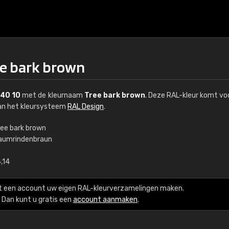
ee bark brown
 40 10
met de kleurnaam
Tree bark brown
. Deze RAL-kleur komt voo
van het kleursysteem
RAL Design
.
ree bark brown
aumrindenbraun
€15
,14
RAL K7 op waterba
t een account uw eigen RAL-kleurverzamelingen maken.
216 RAL Classic-kleur
Dan kunt u gratis een
account aanmaken
.
5 x 15 cm, glanzend