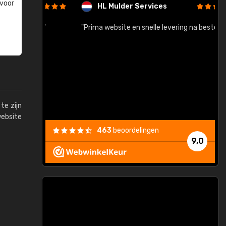
 voor
HL Mulder Services
baar!"
"Prima website en snelle levering na bestelling"
"
te zijn
website
463
beoordelingen
9,0