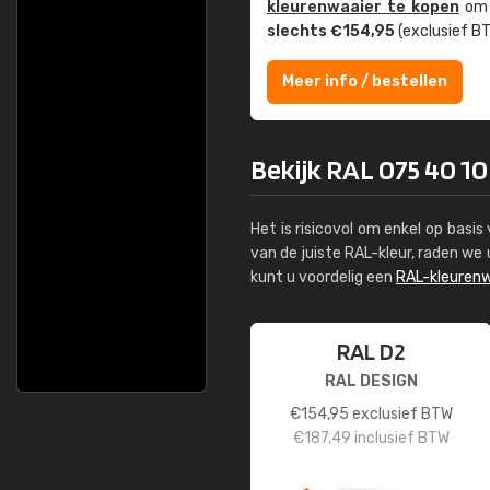
kleuren­waaier te kopen
om z
slechts €154,95
(exclusief BT
Meer info / bestellen
Bekijk RAL 075 40 10
Het is risicovol om enkel op basi
van de juiste RAL-kleur, raden w
kunt u voordelig een
RAL-kleurenw
RAL D2
RAL DESIGN
€
154,95
exclusief BTW
€
187,49
inclusief BTW