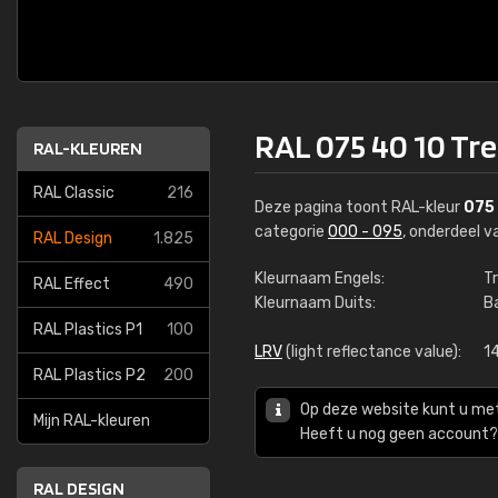
RAL 075 40 10 Tr
RAL-KLEUREN
RAL Classic
216
Deze pagina toont RAL-kleur
075
categorie
000 - 095
, onderdeel 
RAL Design
1.825
Kleurnaam Engels:
T
RAL Effect
490
Kleurnaam Duits:
B
RAL Plastics P1
100
LRV
(light reflectance value):
14
RAL Plastics P2
200
Op deze website kunt u me
Mijn RAL-kleuren
Heeft u nog geen account? 
RAL DESIGN