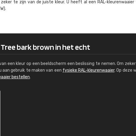
eker te zijn van de juiste kleur. U heeft al een RAL-kleuren­waaier
Kambier BV
W).
"Super snelle service en zeer betaal
 Tree bark brown in het echt
s van een kleur op een beeldscherm een beslissing te nemen. Om zeker 
e u aan gebruik te maken van een
fysieke RAL-kleurenwaaier
. Op deze 
aaier bestellen
.