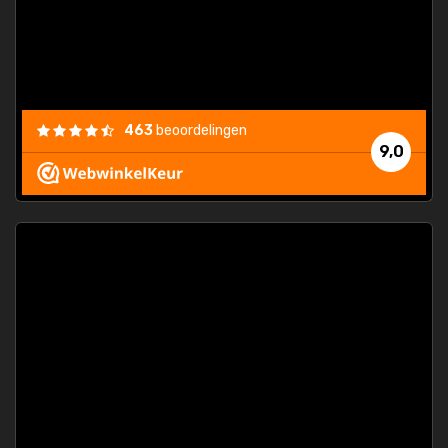
463
beoordelingen
9,0