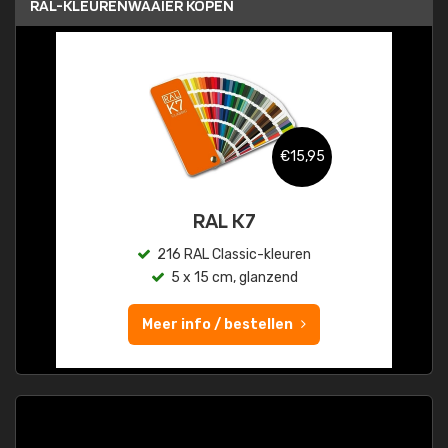
RAL-KLEURENWAAIER KOPEN
€15,95
RAL K7
216 RAL Classic-kleuren
5 x 15 cm, glanzend
Meer info / bestellen