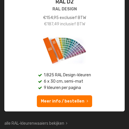
RAL D2
RAL DESIGN
€
154,95
exclusief BTW
€
187,49
inclusief BTW
1.825 RAL Design-kleuren
6 x 30 cm, semi-mat
9 kleuren per pagina
Meer info / bestellen
alle RAL-kleurenwaaiers bekijken