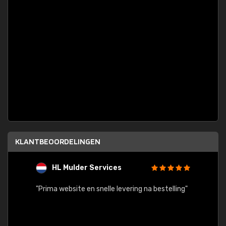
KLANTBEOORDELINGEN
HL Mulder Services
T
"
"Prima website en snelle levering na bestelling"
"Alles