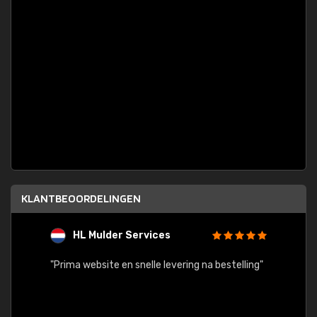
KLANTBEOORDELINGEN
HL Mulder Services
T
"
"Prima website en snelle levering na bestelling"
"Alles