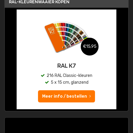
RAL-KLEURENWAAIER KOPEN
€15,95
RAL K7
216 RAL Classic-kleuren
5 x 15 cm, glanzend
Meer info / bestellen