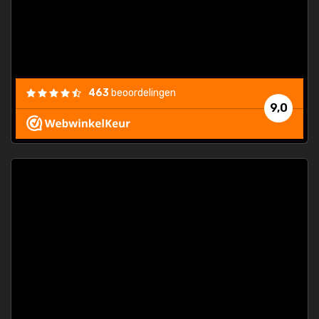
463
beoordelingen
9,0