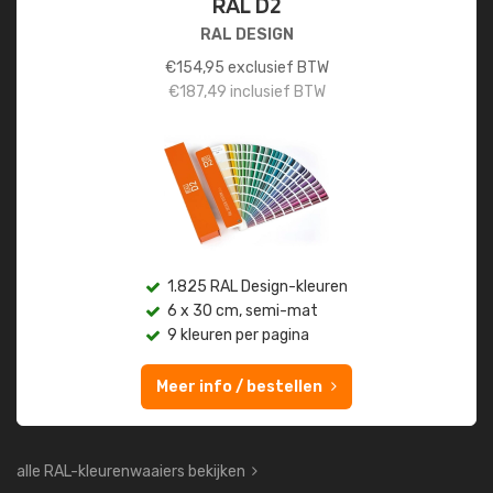
RAL D2
RAL DESIGN
€
154,95
exclusief BTW
€
187,49
inclusief BTW
1.825 RAL Design-kleuren
6 x 30 cm, semi-mat
9 kleuren per pagina
Meer info / bestellen
alle RAL-kleurenwaaiers bekijken