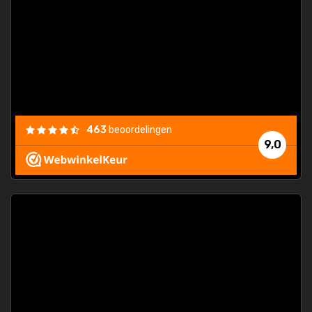
463
beoordelingen
9,0