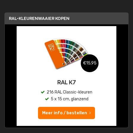
RAL-KLEURENWAAIER KOPEN
€15,95
RAL K7
216 RAL Classic-kleuren
5 x 15 cm, glanzend
Meer info / bestellen