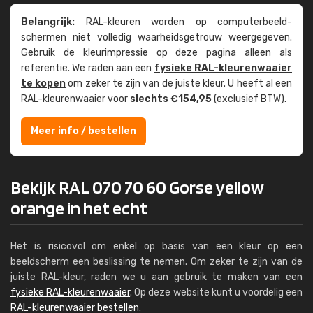
Belangrijk:
RAL-kleuren worden op computer­beeld­
schermen niet volledig waarheids­­getrouw weer­gegeven.
Gebruik de kleur­impressie op deze pagina alleen als
referentie. We raden aan een
fysieke RAL-kleuren­waaier
te kopen
om zeker te zijn van de juiste kleur. U heeft al een
RAL-kleuren­waaier voor
slechts €154,95
(exclusief BTW).
Meer info / bestellen
Bekijk RAL 070 70 60 Gorse yellow
orange in het echt
Het is risicovol om enkel op basis van een kleur op een
beeldscherm een beslissing te nemen. Om zeker te zijn van de
juiste RAL-kleur, raden we u aan gebruik te maken van een
fysieke RAL-kleurenwaaier
. Op deze website kunt u voordelig een
RAL-kleurenwaaier bestellen
.