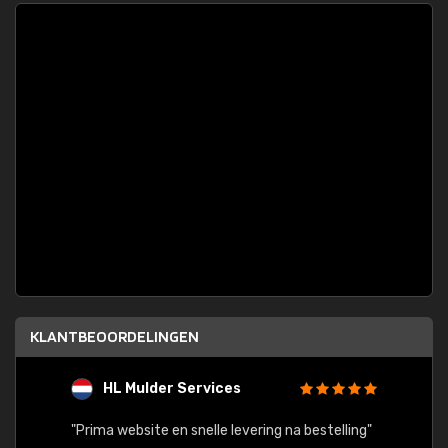
KLANTBEOORDELINGEN
HL Mulder Services
T
"
"Prima website en snelle levering na bestelling"
"Alles